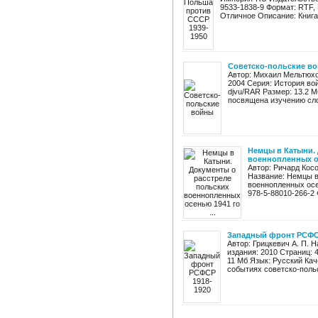
9533-1838-9 Формат: RTF, 
Отличное Описание: Книга 
Советско-польские в
Автор: Михаил Мельтюхо
2004 Серия: История вой
djvu/RAR Размер: 13.2 
посвящена изучению сло
Немцы в Катыни.
военнопленных ос
Автор: Ричард Кос
Название: Немцы в
военнопленных осен
978-5-88010-266-2 
Западный фронт РСФСР
Автор: Грицкевич А. П.
издания: 2010 Страниц: 
11 Мб Язык: Русский Ка
событиях советско-польс