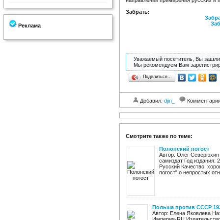
направлении примирения русских и п
Забрать:
Забра
Заб
Реклама
Уважаемый посетитель, Вы зашли 
Мы рекомендуем Вам зарегистрир
Поделиться…
Добавил:
djin_
Комментари
Смотрите также по теме:
Полонский погост
Автор: Олег Северюхин 
самиздат Год издания: 2
Русский Качество: хор
погост" о непростых от
Польша против СССР 19
Автор: Елена Яковлева На
Империя-RU Издательство: 