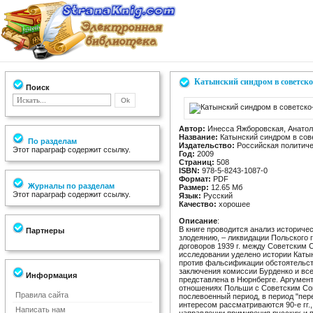
Катынский синдром в советско
Поиск
Автор:
Инесса Яжборовская, Анатол
Название:
Катынский синдром в сов
По разделам
Издательство:
Российская политиче
Этот параграф содержит ссылку.
Год:
2009
Страниц:
508
ISBN:
978-5-8243-1087-0
Формат:
PDF
Журналы по разделам
Размер:
12.65 Мб
Этот параграф содержит ссылку.
Язык:
Русский
Качество:
хорошее
Описание
:
В книге проводится анализ историче
Партнеры
злодеянию, – ликвидации Польского 
договоров 1939 г. между Советским
исследовании уделено истории Катын
против фальсификации обстоятельст
заключения комиссии Бурденко и все
Информация
представлена в Нюрнберге. Аргумент
отношениях Польши с Советским Сою
Правила сайта
послевоенный период, в период "пере
интересом рассматриваются 90-е гг.,
Написать нам