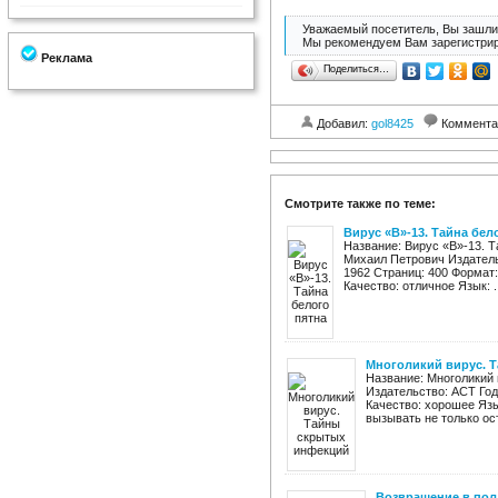
Уважаемый посетитель, Вы зашли 
Мы рекомендуем Вам зарегистрир
Реклама
Поделиться…
Добавил:
gol8425
Коммента
Смотрите также по теме:
Вирус «В»-13. Тайна бел
Название: Вирус «В»-13. 
Михаил Петрович Издатель
1962 Страниц: 400 Формат: f
Качество: отличное Язык: ..
Многоликий вирус. 
Название: Многоликий 
Издательство: АСТ Год:
Качество: хорошее Яз
вызывать не только ост
Возвращение в пол