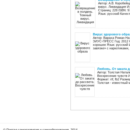
Автор: А.В. Коробей
вирус. Ликвидация Из
Страниц: 228 ISBN: 9
Язык: русский Качест
Вирус здорового обра
Автор: Вараха Роман Наз
ЗИУС-ПРЕСС Год: 2012 Ст
хорошее Язык: русский И
завязке» с наркотиками, 
Любовь. От заката д
Автор: Толстая Натал
Воскресение чувств И
Формат: rtf, fb2 Разм
Толстая - известный м
© Портал саморазвития и самообразования, 2014