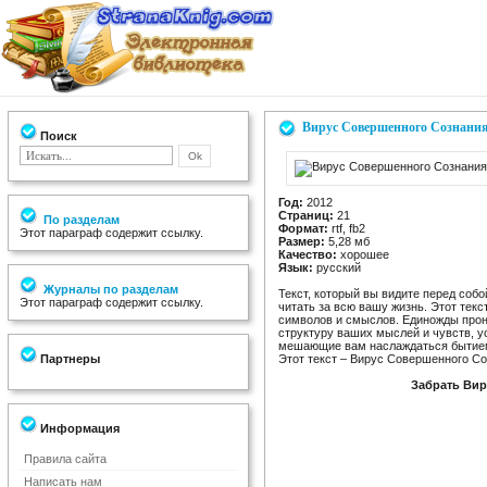
Вирус Совершенного Сознани
Поиск
Год:
2012
Страниц:
21
По разделам
Формат:
rtf, fb2
Этот параграф содержит ссылку.
Размер:
5,28 мб
Качество:
хорошее
Язык:
русский
Журналы по разделам
Текст, который вы видите перед соб
Этот параграф содержит ссылку.
читать за всю вашу жизнь. Этот текс
символов и смыслов. Единожды прон
структуру ваших мыслей и чувств, у
мешающие вам наслаждаться бытием с
Партнеры
Этот текст – Вирус Совершенного Со
Забрать Ви
Информация
Правила сайта
Написать нам