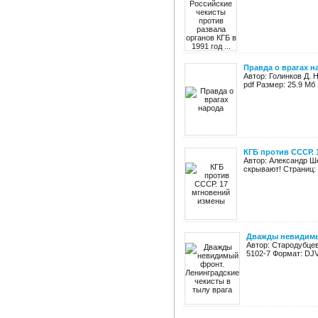
Правда о врагах н
Автор: Голинков Д. 
pdf Размер: 25.9 Мб
КГБ против СССР.
Автор: Александр Ш
скрывают! Страниц: 
Дважды невидимый
Автор: Стародубцев
5102-7 Формат: DJV