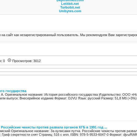
Depositfiles.com
Letitbit.net
Turbobit.net
Unibytes.com
 на сайт как незарегистрированный пользователь. Мы рекомендуем Вам зарегистриров
и: 0
Просмотров: 3012
го государства
. А. Оригинальное название: История российского государства Издательство: ООО «Но
 или выпуск: Внесерийное издание Формат: DJVU Язык: русский Размер: 51,8 Мб (+3%) К
 Российские чекисты против развала органов КГБ в 1991 год ...
омский Оригинальное название: За кулисами путча. Российские чекисты против развала
: Гриф секретности снят Страниц: 516 c илл. ISBN: 978-5-9533-6047-0 Формат: djvu/RAR 