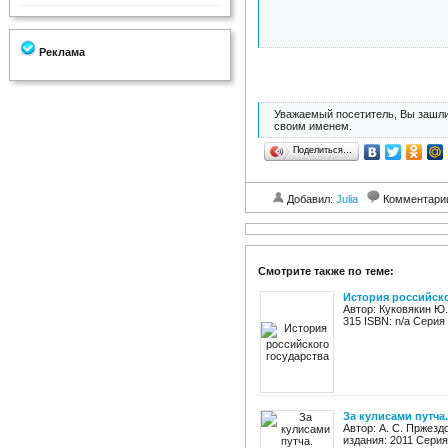
Реклама
Уважаемый посетитель, Вы зашли
своим именем.
Поделиться…
Добавил:
Julia
Комментари
Смотрите также по теме:
История российско
Автор: Куковякин Ю
315 ISBN: n/a Серия
За кулисами путча.
Автор: А. С. Пржезд
издания: 2011 Серия