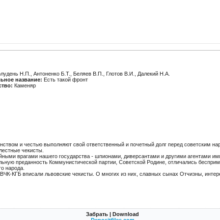
удень Н.П., Антоненко Б.Т., Беляев В.П., Глотов В.И., Далекий Н.А.
ьное название:
Есть такой фронт
ство:
Каменяр
инством и честью выполняют свой ответственный и почетный долг перед советским н
лестные чекисты.
айными врагами нашего государства - шпионами, диверсантами и другими агентами им
льную преданность Коммунистической партии, Советской Родине, отличались бесприм
го народа.
ВЧК-КГБ вписали львовские чекисты. О многих из них, славных сынах Отчизны, интер
Забрать | Download