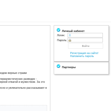
Личный кабинет
Логин:
Пароль:
Регистрация на сайте!
Напомнить пароль
Партнеры
ародом верные стражи
периалистических разведок -
ерной отвагой и мужеством. За это
есно и увлекательно рассказывают в