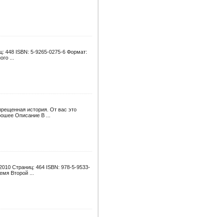
ц: 448 ISBN: 5-9265-0275-6 Формат:
го ...
прещенная история. От вас это
рошее Описание В ...
2010 Страниц: 464 ISBN: 978-5-9533-
мя Второй ...