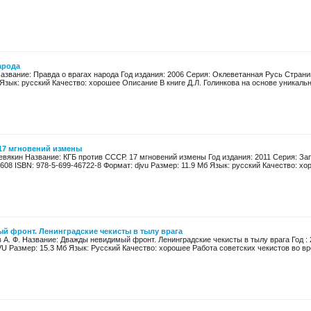
арода
Название: Правда о врагах народа Год издания: 2006 Серия: Оклеветанная Русь Страни
 Язык: русский Качество: хорошее Описание В книге Д.Л. Голинкова на основе уникально
 17 мгновений измены
евякин Название: КГБ против СССР. 17 мгновений измены Год издания: 2011 Серия: За
608 ISBN: 978-5-699-46722-8 Формат: djvu Размер: 11.9 Мб Язык: русский Качество: хо
 фронт. Ленинградские чекисты в тылу врага
 А. Ф. Название: Дважды невидимый фронт. Ленинградские чекисты в тылу врага Год : 
U Размер: 15.3 Мб Язык: Русский Качество: хорошее Работа советских чекистов во вре