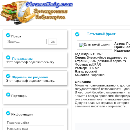
Есть такой фронт
Поиск
Автор:
Пол
Оригинал
Издатель
Год издания:
1973
Серия:
Внесерийное издательство
По разделам
Страниц:
336 (печатный вариант)
Этот параграф содержит ссылку.
Формат:
pdf/RAR
Размер:
11.5 Мб
Язык:
русский
Качество:
хорошее
Журналы по разделам
Этот параграф содержит ссылку.
Описание
Много лет самоотверженно, с досто
государственной безопасности - доб
В жестокой борьбе с открытыми и т
Партнеры
чекисты всегда проявляли беспреде
они снискали почет и уважение свое
Одну из славных страниц в историю 
этой книге писатели и журналисты.
Информация
Правила сайта
Написать нам