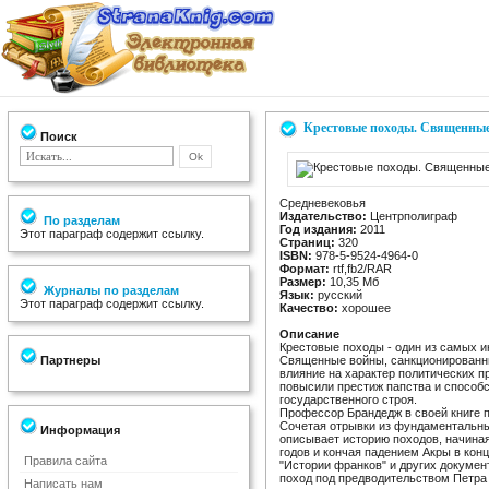
Крестовые походы. Священные
Поиск
Средневековья
Издательство:
Центрполиграф
По разделам
Год издания:
2011
Этот параграф содержит ссылку.
Страниц:
320
ISBN:
978-5-9524-4964-0
Формат:
rtf,fb2/RAR
Размер:
10,35 Мб
Журналы по разделам
Язык:
русский
Этот параграф содержит ссылку.
Качество:
хорошее
Описание
Крестовые походы - один из самых 
Партнеры
Священные войны, санкционированны
влияние на характер политических п
повысили престиж папства и способ
государственного строя.
Профессор Брандедж в своей книге 
Сочетая отрывки из фундаментальны
Информация
описывает историю походов, начиная
годов и кончая падением Акры в конц
Правила сайта
"Истории франков" и других докумен
поход под предводительством Петра
Написать нам