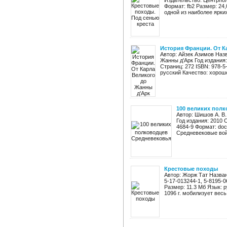
Издательство: Центрпол
Формат: fb2 Размер: 24
одной из наиболее ярких
История Франции. От К
Автор: Айзек Азимов Наз
Жанны д'Арк Год издания
Страниц: 272 ISBN: 978-5
русский Качество: хороше
100 великих пол
Автор: Шишов А. В
Год издания: 2010 
4684-9 Формат: doc
Средневековые вой
Крестовые походы
Автор: Жорж Тат Назван
5-17-013244-1, 5-8195-0
Размер: 11.3 Мб Язык: 
1096 г. мобилизует весь 