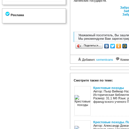
латинских государств.
Забра
Заб
Заб
Реклама
Уважаемый посетитель, Вы зашли 
Мы рекомендуем Вам зарегистрир
Поделиться…
Добавил:
semenivans
Комм
Смотрите также по теме:
Крестовые походы
Автор: Пьер Виймар Наз
Историческая библиотек
Размер: 31.1 Мб Язык: 
французского ученого П
Крестовые походы. П
Автор: Александр Дома