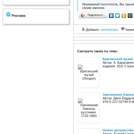
Уважаемый посетитель, Вы зашли
своим именем.
Поделиться…
Реклама
Добавил:
semenivans
Комм
Смотрите также по теме:
Британский музей
Автор: А. Барагамя
издания: 2011 Стран
Завоевание Кавказ
Автор: Джон Баддели
978-5-227-02749-8 Ф
Новое дворянство
Автор: Андрей Солда