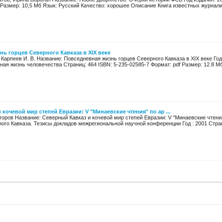
 Размер: 10,5 Мб Язык: Русский Качество: хорошее Описание Книга известных журналис
ь горцев Северного Кавказа в XIX веке
, Карпеев И. В. Название: Повседневная жизнь горцев Северного Кавказа в XIX веке Го
ая жизнь человечества Страниц: 464 ISBN: 5-235-02585-7 Формат: pdf Размер: 12.8 Мб 
кочевой мир степей Евразии: V "Минаевские чтения" по ар ...
торов Название: Северный Кавказ и кочевой мир степей Евразии: V "Минаевские чтени
го Кавказа. Тезисы докладов межрегиональной научной конференции Год : 2001 Страни