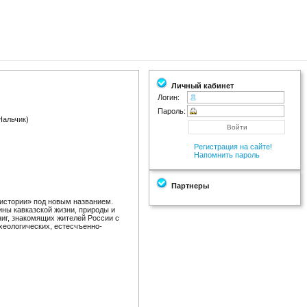
Личный кабинет
Логин:
Пароль:
Нальчик)
Регистрация на сайте!
Напомнить пароль
Партнеры
 истории» под новым названием.
ины кавказской жизни, природы и
ниг, знакомящих жителей России с
хеологических, естесчъенно-