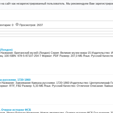
 на сайт как незарегистрированный пользователь. Мы рекомендуем Вам зарегистриров
ентарии: 0
Просмотров: 2637
 (Лондон)
н Название: Британский музей (Лондон) Серия: Великие музеи мира-15 Издательство:
иц: 100 ISBN: 978-5-87107-254-7 Формат: PDF Размер: 207,0 МБ Язык: Русский Качество
а русскими. 1720-1860
 Название: Завоевание Кавказа русскими. 1720-1860 Издательство: Центрполиграф Год
ормат: RTF, FB2 Размер: 5,33 МБ Язык: Русский Качество: Отличное Описание: Кавказ 
. Очерки истории ФСБ
тов, Ирина Бороган Название: Новое дворянство. Очерки истории ФСБ Год издания: 20