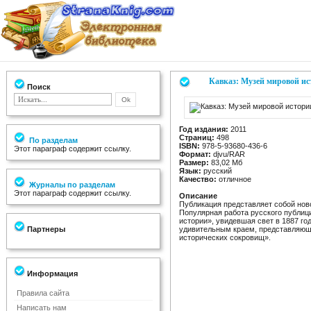
Кавказ: Музей мировой и
Поиск
Год издания:
2011
Страниц:
498
По разделам
ISBN:
978-5-93680-436-6
Этот параграф содержит ссылку.
Формат:
djvu/RAR
Размер:
83,02 Мб
Язык:
русский
Качество:
отличное
Журналы по разделам
Этот параграф содержит ссылку.
Описание
Публикация представляет собой ново
Популярная работа русского публици
истории», увидевшая свет в 1887 го
Партнеры
удивительным краем, представляющи
исторических сокровищ».
Информация
Правила сайта
Написать нам