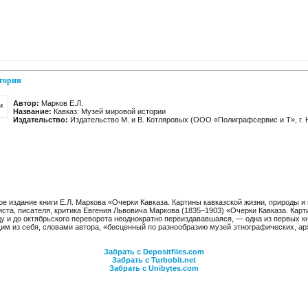
стории
Автор:
Марков Е.Л.
Название:
Кавказ: Музей мировой истории
Издательство:
Издательство М. и В. Котляровых (ООО «Полиграфсервис и Т», г. 
е издание книги Е.Л. Маркова «Очерки Кавказа. Картины кавказской жизни, природы и
ста, писателя, критика Евгения Львовича Маркова (1835–1903) «Очерки Кавказа. Карт
ду и до октябрьского переворота неоднократно переиздававшаяся, — одна из первых к
м из себя, словами автора, «бесценный по разнообразию музей этнографических, ар
Забрать с Depositfiles.com
Забрать с Turbobit.net
Забрать с Unibytes.com