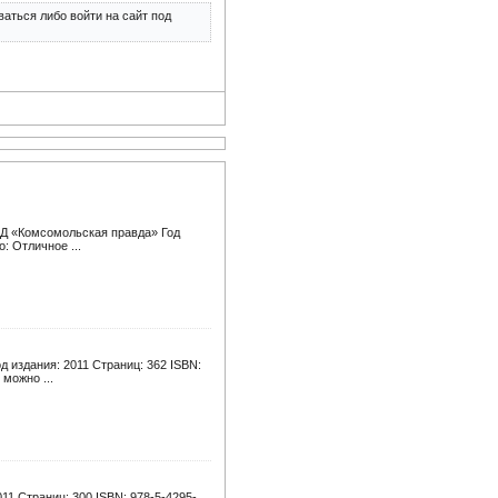
аться либо войти на сайт под
 ИД «Комсомольская правда» Год
: Отличное ...
 издания: 2011 Страниц: 362 ISBN:
можно ...
11 Страниц: 300 ISBN: 978-5-4295-