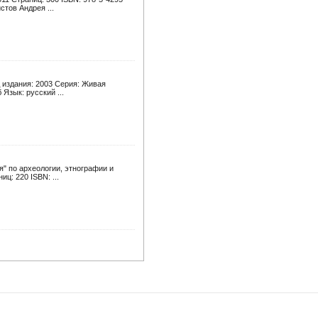
тов Андрея ...
д издания: 2003 Серия: Живая
Язык: русский ...
я" по археологии, этнографии и
ц: 220 ISBN: ...