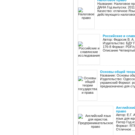
Налоговое право
Название: Налоговое пр
ДАНА Год выпуска: 2011
Качество: отличное Язы
действующего налогового
Российские и слав
Автор: Федосик В. А
Издательство: БДУ Г
176-8 Формат: PDF/r
Описание Четвертый 
Основы общей теори
Название: Основы общ
Издательство: Одесски
украинский Формат: p
предназначено для сту
Английски
право
Автор: Е.Г.
язык для юр
Питер Год и
Формат: RTF
Отличное ...