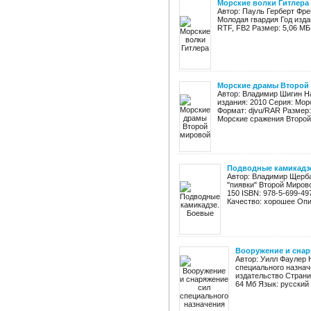
Морские волки Гитлера
Автор: Пауль Герберт Фре
Молодая гвардия Год изда
RTF, FB2 Размер: 5,06 МБ
Морские драмы Второй
Автор: Владимир Шигин Н
издания: 2010 Серия: Мор
Формат: djvu/RAR Размер:
Морские сражения Второй 
Подводные камикадз
Автор: Владимир Щерб
"пиявки" Второй Мирово
150 ISBN: 978-5-699-49
Качество: хорошее Опис
Вооружение и снар
Автор: Уилл Фаулер 
специального назнач
издательство Страни
64 Мб Язык: русский