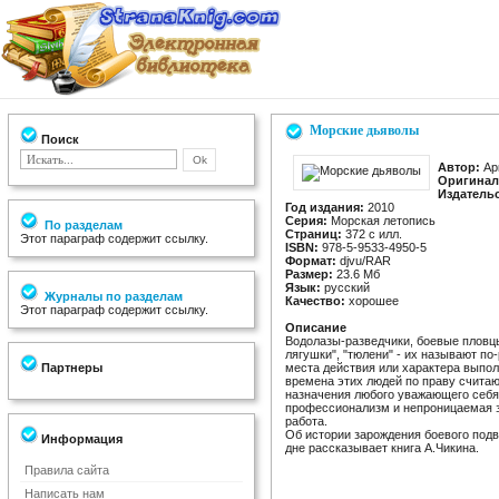
Морские дьяволы
Поиск
Автор:
Ар
Оригинал
Издатель
Год издания:
2010
Серия:
Морская летопись
По разделам
Страниц:
372 с илл.
Этот параграф содержит ссылку.
ISBN:
978-5-9533-4950-5
Формат:
djvu/RAR
Размер:
23.6 Мб
Язык:
русский
Журналы по разделам
Качество:
хорошее
Этот параграф содержит ссылку.
Описание
Водолазы-разведчики, боевые пловцы
лягушки", "тюлени" - их называют по
Партнеры
места действия или характера выпол
времена этих людей по праву считаю
назначения любого уважающего себя
профессионализм и непроницаемая з
работа.
Об истории зарождения боевого подв
Информация
дне рассказывает книга А.Чикина.
Правила сайта
Написать нам