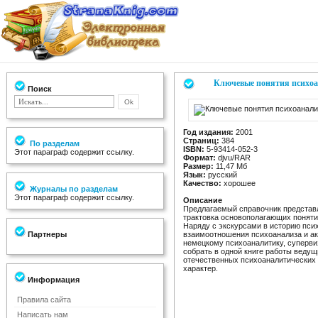
Ключевые понятия психоа
Поиск
Год издания:
2001
Страниц:
384
По разделам
ISBN:
5-93414-052-3
Этот параграф содержит ссылку.
Формат:
djvu/RAR
Размер:
11,47 Мб
Язык:
русский
Качество:
хорошее
Журналы по разделам
Этот параграф содержит ссылку.
Описание
Предлагаемый справочник представл
трактовка основополагающих поняти
Наряду с экскурсами в историю пс
Партнеры
взаимоотношения психоанализа и ак
немецкому психоаналитику, суперви
собрать в одной книге работы веду
отечественных психоаналитических 
характер.
Информация
Правила сайта
Написать нам