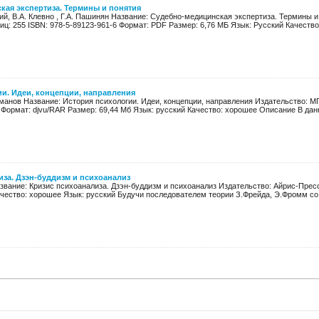
кая экспертиза. Термины и понятия
ий, В.А. Клевно , Г.А. Пашинян Название: Cудебно-медицинская экспертиза. Термины 
иц: 255 ISBN: 978-5-89123-961-6 Формат: PDF Размер: 6,76 МБ Язык: Русский Качество:
и. Идеи, концепции, направления
хманов Название: История психологии. Идеи, концепции, направления Издательство: М
 Формат: djvu/RAR Размер: 69,44 Мб Язык: русский Качество: хорошее Описание В дан
иза. Дзэн-буддизм и психоанализ
звание: Кризис психоанализа. Дзэн-буддизм и психоанализ Издательство: Айрис-Пресс 
ачество: хорошее Язык: русский Будучи последователем теории З.Фрейда, Э.Фромм со 