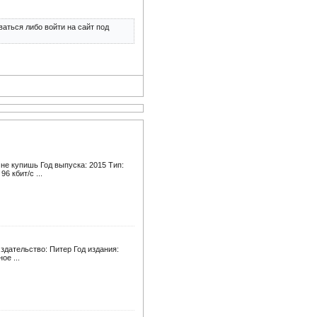
аться либо войти на сайт под
не купишь Год выпуска: 2015 Тип:
6 кбит/c ...
здательство: Питер Год издания:
ое ...