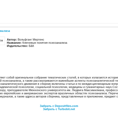
нализа
Автор:
Вольфганг Мертенс
Название:
Ключевые понятия психоанализа
Издательство:
Б&К
яет собой оригинальное собрание тематических статей, в которых излагаются истор
й психоанализа, а также рассматриваются важнейшие аспекты психоаналитической тео
ихоаналитического движения в сборник включены статьи и по междисциплинарным во
адемической психологии, социальной психологии, медицины и гуманитарных наук.Сос
зору, преподавателю Мюнхенского университета им. Людвига Максимилиана, професс
щих европейских и американских экспертов вразличных областях психоанализа. Пере
журналов, а также адреса авторов сборника, представленные в приложении, придают 
Забрать с Depositfiles.com
Забрать с Turbobit.net