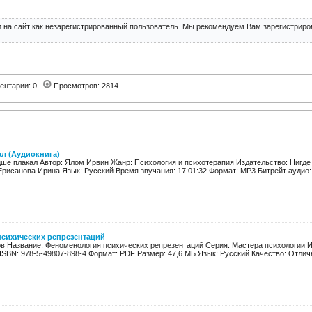
 на сайт как незарегистрированный пользователь. Мы рекомендуем Вам зарегистриров
ентарии: 0
Просмотров: 2814
л (Аудиокнига)
цше плакал Автор: Ялом Ирвин Жанр: Психология и психотерапия Издательство: Нигде 
Ерисанова Ирина Язык: Русский Время звучания: 17:01:32 Формат: MP3 Битрейт аудио: 9
сихических репрезентаций
ов Название: Феноменология психических репрезентаций Серия: Мастера психологии И
 ISBN: 978-5-49807-898-4 Формат: PDF Размер: 47,6 МБ Язык: Русский Качество: Отличн