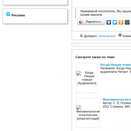
Уважаемый посетитель, Вы зашли
своим именем.
Реклама
Поделиться…
Добавил:
semenivans
Комм
Смотрите также по теме:
Когда Ницше плака
Название: Когда Ни
аудиокнига Читает: 
Феноменология п
Автор: С.Э. Поляк
2011 Страниц: 680