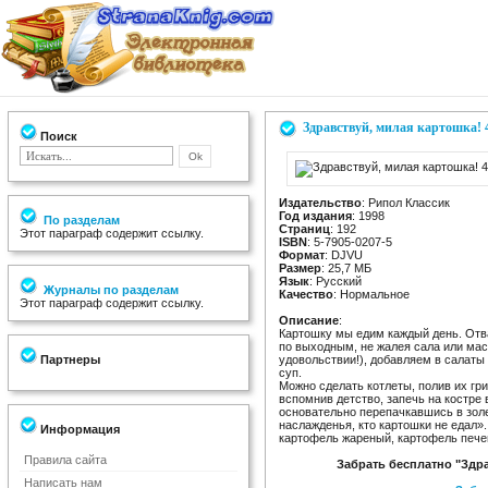
Здравствуй, милая картошка! 
Поиск
Издательство
: Рипол Классик
Год издания
: 1998
По разделам
Страниц
: 192
Этот параграф содержит ссылку.
ISBN
: 5-7905-0207-5
Формат
: DJVU
Размер
: 25,7 МБ
Язык
: Русский
Журналы по разделам
Качество
: Нормальное
Этот параграф содержит ссылку.
Описание
:
Картошку мы едим каждый день. Отв
по выходным, не жалея сала или масл
Партнеры
удовольствии!), добавляем в салаты 
суп.
Можно сделать котлеты, полив их гр
вспомнив детство, запечь на костре 
основательно перепачкавшись в золе
наслажденья, кто картошки не едал»
Информация
картофель жареный, картофель печен
Правила сайта
Забрать бесплатно "Здра
Написать нам