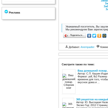
Забра
За
Заб
З
Реклама
Уважаемый посетитель, Вы зашли 
Мы рекомендуем Вам зарегистрир
Поделиться…
Добавил:
Anempadist
Комме
Смотрите также по теме:
Ваш домашний повар.
Автор: С.П. Кашин Издат
Формат: pdf, fb2 Размер
времени для того, чтобы
вкусное дома и ...
365 рецептов на кажды
Автор: Ю. Высоцкая Назв
Эксмо Год: 2012 Страниц: