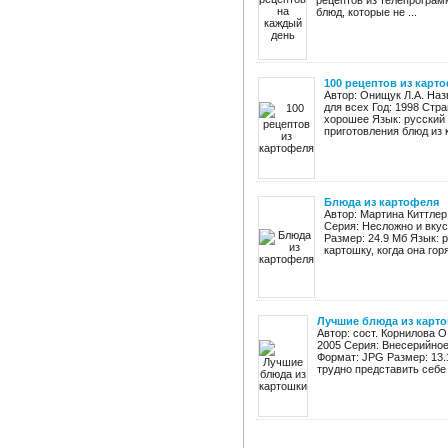
рецептов из телепрогра
блюд, которые не ...
100 рецептов из карт
Автор: Онищук Л.А. Наз
для всех Год: 1998 Стра
хорошее Язык: русский 
приготовления блюд из к
Блюдa из картофеля
Автор: Мартина Киттлер
Серия: Несложно и вкус
Размер: 24.9 Мб Язык:
картошку, когда она горя
Лучшие блюда из карт
Автор: сост. Корнилова О
2005 Серия: Внесерийное
Формат: JPG Размер: 13.
трудно представить себе