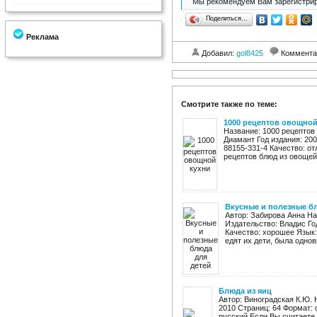
Мы рекомендуем Вам зарегистрир
Поделиться…
Реклама
Добавил:
gol8425
Коммента
Смотрите также по теме:
1000 рецептов овощной
Название: 1000 рецептов
Диамант Год издания: 200
88155-331-4 Качество: от
рецептов блюд из овощей, 
Вкусные и полезные б
Автор: Забирова Анна На
Издательство: Владис Год
Качество: хорошее Язык:
едят их дети, была однов
Блюда из яиц
Автор: Виноградская К.Ю. 
2010 Страниц: 64 Формат: 
русский Если Вы считаете,