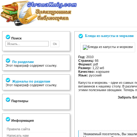
Блюда из капусты и моркови
Поиск
Год:
2010
Страниц:
66
По разделам
Формат:
pdf
Этот параграф содержит ссылку.
Размер:
1,22 мб
Качество:
хорошее
Язык:
русский
Журналы по разделам
Капуста и морковь - одни из самых
Этот параграф содержит ссылку.
витаминов к нашему столу. В различ
этими полезными овощами. Теперь п
Забрать Бл
Партнеры
Информация
Правила сайта
Уважаемый посетитель, Вы зашли 
Написать нам