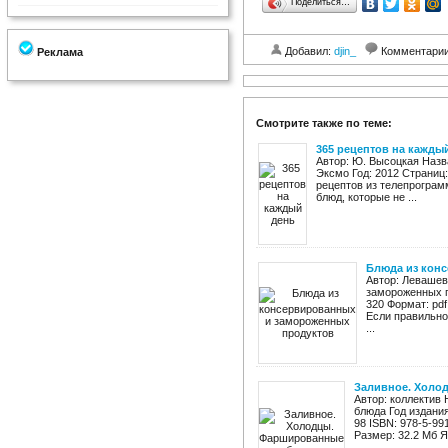
Поделиться…
Добавил:
djin_
Комментари
Реклама
Смотрите также по теме:
365 рецептов на кажды
Автор: Ю. Высоцкая Назв
Эксмо Год: 2012 Страниц:
рецептов из телепрогра
блюд, которые не ...
Блюда из кон
Автор: Левашев
замороженных п
320 Формат: pdf
Если правильно
...
Заливное. Холо
Автор: коллектив
блюда Год издани
98 ISBN: 978-5-99
Размер: 32.2 Мб Я