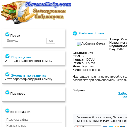
Любимые блюда
Поиск
Автор:
Фел
Название:
Издательст
Год:
1987
Страниц:
256
ISBN:
нет
По разделам
Формат:
DJVU
Этот параграф содержит ссылку.
Размер:
7.5 Мб
Язык:
Русский
Качество:
хорошее
Журналы по разделам
Настоящее практическое пособие со
Этот параграф содержит ссылку.
позволяют при рациональном исполь
Забрать:
Партнеры
Забра
Заб
Информация
Уважаемый посетитель, Вы зашли 
Правила сайта
Мы рекомендуем Вам зарегистрир
Написать нам