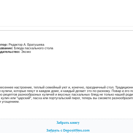
втор:
Редактор А. Братушева
азвание:
Блюда пасхального стола
здательство:
Эксмо
весеннее настроение, теплый семейный уют и, конечно, праздничный стол. Традицио
 куличи, которые пекут в каждом доме, и каждый делает это по-разному. Повар и его
о рецептов разнообразных куличей и вкусных пасхальных блюд не только нашей родины
кулич или "царский", пасха или португальский пирог, теперь вы сможете разнообрази
м угощением.
Забрать книгу
Забрать с Depositfiles.com