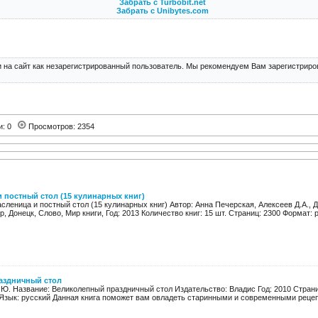
Забрать с Turbobit.net
Забрать с Unibytes.com
 на сайт как незарегистрированный пользователь. Мы рекомендуем Вам зарегистриров
и: 0
Просмотров: 2354
и постный стол (15 кулинарных книг)
сленица и постный стол (15 кулинарных книг) Автор: Анна Печерская, Алексеев Д.А., Д
 Донецк, Слово, Мир книги, Год: 2013 Количество книг: 15 шт. Страниц: 2300 Формат: pdf
аздничный стол
. Ю. Название: Великолепный праздничный стол Издательство: Владис Год: 2010 Страниц
Язык: русский Данная книга поможет вам овладеть старинными и современными рецепт