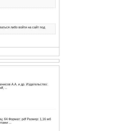
аться либо войти на сайт под
енисов А.А. и др. Издательство:
, ...
: 64 Формат: pdf Размер: 1,16 мб
ами ...