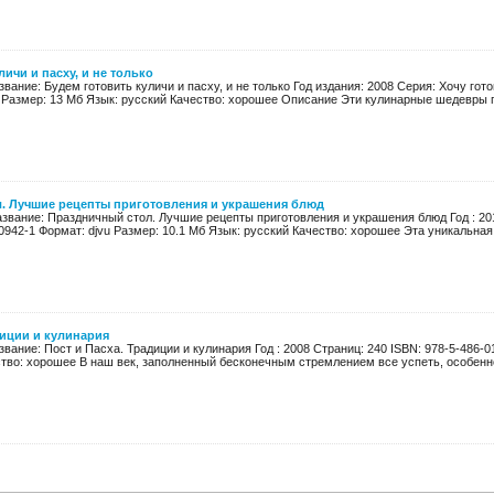
ичи и пасху, и не только
звание: Будем готовить куличи и пасху, и не только Год издания: 2008 Серия: Хочу гото
 Размер: 13 Мб Язык: русский Качество: хорошее Описание Эти кулинарные шедевры го
. Лучшие рецепты приготовления и украшения блюд
азвание: Праздничный стол. Лучшие рецепты приготовления и украшения блюд Год : 201
0942-1 Формат: djvu Размер: 10.1 Мб Язык: русский Качество: хорошее Эта уникальная к
диции и кулинария
звание: Пост и Пасха. Традиции и кулинария Год : 2008 Страниц: 240 ISBN: 978-5-486-0
ство: хорошее В наш век, заполненный бесконечным стремлением все успеть, особенно