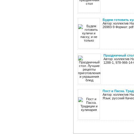
Будем готовить кул
Автор: коллектив На
26983-9 Формат: pdf
Праздничный стол
Автор: коллектив Н
1288-1, 978-966-14-
Пост и Пасха. Тра
Автор: коллектив На
Язык: русский Каче