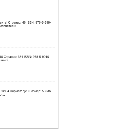
вить! Страниц: 48 ISBN: 978-5-699-
товятся и ...
0 Страниц: 384 ISBN: 978-5-9910-
нига, ...
1949-4 Формат: djvu Размер: 53 Мб
 ...