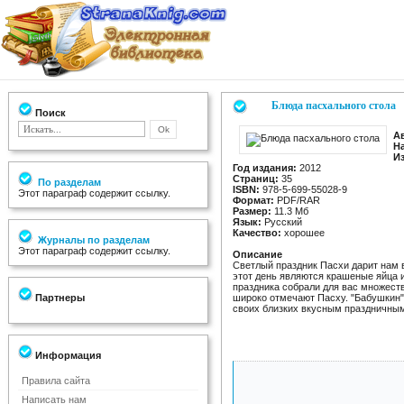
Блюда пасхального стола
Поиск
А
Н
И
Год издания:
2012
Страниц:
35
По разделам
ISBN:
978-5-699-55028-9
Этот параграф содержит ссылку.
Формат:
PDF/RAR
Размер:
11.3 Мб
Язык:
Русский
Качество:
хорошее
Журналы по разделам
Этот параграф содержит ссылку.
Описание
Светлый праздник Пасхи дарит нам 
этот день являются крашеные яйца и
праздника собрали для вас множеств
Партнеры
широко отмечают Пасху. "Бабушкин" 
своих близких вкусным праздничны
Информация
Правила сайта
Написать нам