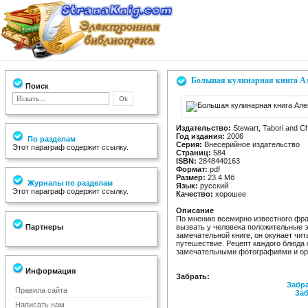
Большая кулинарная книга А
Поиск
Издательство:
Stewart, Tabori and C
Год издания:
2006
По разделам
Серия:
Внесерийное издательство
Этот параграф содержит ссылку.
Страниц:
584
ISBN:
2848440163
Формат:
pdf
Размер:
23.4 Мб
Журналы по разделам
Язык:
русский
Этот параграф содержит ссылку.
Качество:
хорошее
Описание
По мнению всемирно известного фра
Партнеры
вызвать у человека положительные э
замечательной книге, он окунает чи
путешествие. Рецепт каждого блюда 
замечательными фотографиями и ор
Информация
Забрать:
Забра
Правила сайта
Заб
Написать нам