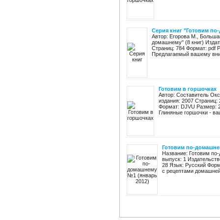
Серия книг "Готовим по-
Автор: Егорова М., Больша
домашнему" (8 книг) Издат
Страниц: 784 Формат: pdf 
Предлагаемый вашему вним
Готовим в горшочках
Автор: Составитель Окс
издания: 2007 Страниц: 
Формат: DJVU Размер: 
Глиняные горшочки - ва
Готовим по-домашне
Название: Готовим по
выпуск: 1 Издательств
28 Язык: Русский Форм
с рецептами домашней 