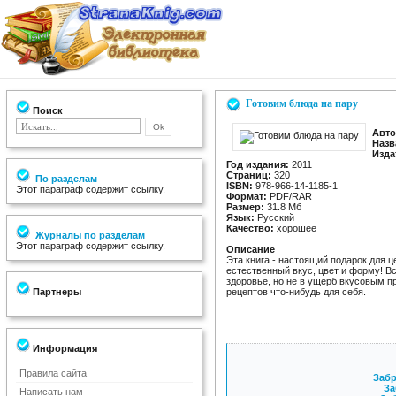
Готовим блюда на пару
Поиск
Авто
Назв
Изда
Год издания:
2011
Страниц:
320
По разделам
ISBN:
978-966-14-1185-1
Этот параграф содержит ссылку.
Формат:
PDF/RAR
Размер:
31.8 Мб
Язык:
Русский
Качество:
хорошее
Журналы по разделам
Этот параграф содержит ссылку.
Описание
Эта книга - настоящий подарок для 
естественный вкус, цвет и форму! Вс
здоровье, но не в ущерб вкусовым п
Партнеры
рецептов что-нибудь для себя.
Информация
Правила сайта
Забр
За
Написать нам