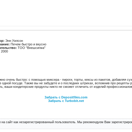
ор:
Энн Уилсон
вание:
Печем быстро и вкусно
ательство:
ТОО "Внешсигма"
2000
но очень быстро: с помощью миксера - пироги, торты, кексы из пакетов, добавляя с
 в одной посуде. Также вы не забудете и о последних штрихах, вспомнив про рецепты 
ь, ваши кондитерские продукты никто не сможет отличить от изделий профессионалов
Забрать с Depositfiles.com
Забрать с Turbobit.net
 на сайт как незарегистрированный пользователь. Мы рекомендуем Вам зарегистриров