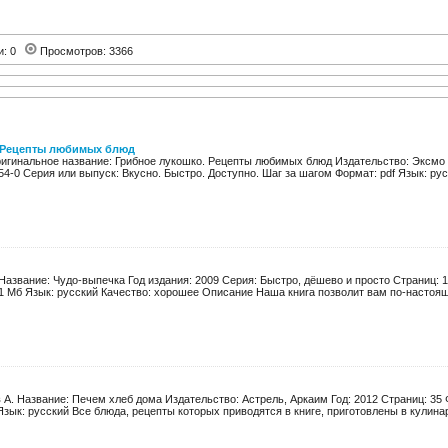
и: 0
Просмотров: 3366
 Рецепты любимых блюд
игинальное название: Грибное лукошко. Рецепты любимых блюд Издательство: Эксмо Го
54-0 Серия или выпуск: Вкусно. Быстро. Доступно. Шаг за шагом Формат: pdf Язык: русс
Название: Чудо-выпечка Год издания: 2009 Серия: Быстро, дёшево и просто Страниц: 1
.1 Мб Язык: русский Качество: хорошее Описание Наша книra позволит вам по-настоящ
А. Название: Печем хлеб дома Издательство: Астрель, Аркаим Год: 2012 Страниц: 35 Ф
зык: русский Все блюда, рецепты которых приводятся в книге, приготовлены в кулинар