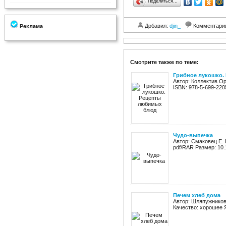
Поделиться…
Добавил:
djin_
Комментари
Реклама
Смотрите также по теме:
Грибное лукошко.
Автор: Коллектив Ор
ISBN: 978-5-699-220
Чудо-выпечка
Автор: Смаковец Е. 
pdf/RAR Размер: 10
Печем хлеб дома
Автор: Шляпужников 
Качество: хорошее Я