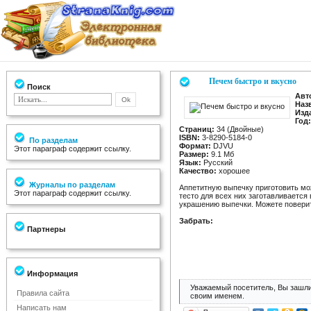
Печем быстро и вкусно
Поиск
Авт
Наз
Изд
Год:
Страниц:
34 (Двойные)
ISBN:
3-8290-5184-0
По разделам
Формат:
DJVU
Этот параграф содержит ссылку.
Размер:
9.1 Мб
Язык:
Русский
Качество:
хорошее
Журналы по разделам
Аппетитную выпечку приготовить мож
Этот параграф содержит ссылку.
тесто для всех них заготавливается
украшению выпечки. Можете поверит
Забрать:
Партнеры
Информация
Уважаемый посетитель, Вы зашли
Правила сайта
своим именем.
Написать нам