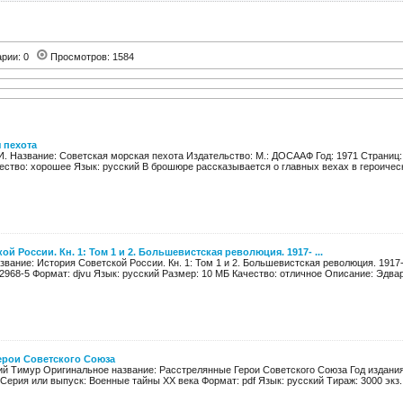
арии: 0
Просмотров: 1584
 пехота
И. Название: Советская морская пехота Издательство: М.: ДОСААФ Год: 1971 Страниц: 6
ество: хорошее Язык: русский В брошюре рассказывается о главных вехах в героическ
ой России. Кн. 1: Том 1 и 2. Большевистская революция. 1917- ...
азвание: История Советской России. Кн. 1: Том 1 и 2. Большевистская революция. 1917
02968-5 Формат: djvu Язык: русский Размер: 10 МБ Качество: отличное Описание: Эдвард
ерои Советского Союза
ий Тимур Оригинальное название: Расстрелянные Герои Советского Союза Год издания: 
Серия или выпуск: Военные тайны XX века Формат: pdf Язык: русский Тираж: 3000 экз. 