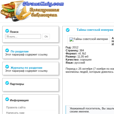
Тайны советской империи
Поиск
А
Н
И
Год:
2012
Страниц:
384
По разделам
Формат:
rtf, fb2
Этот параграф содержит ссылку.
Размер:
11,05 мб
Качество:
хорошее
Язык:
русский
Журналы по разделам
Период с 25 октября (7 ноября по но
Этот параграф содержит ссылку.
миллионы людей, которым довелось 
Партнеры
Информация
Правила сайта
Уважаемый посетитель, Вы зашли
своим именем.
Написать нам