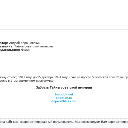
втор:
Андрей Хорошевский
азвание:
Тайны советской империи
здательство:
Фолио
вому стилю) 1917 года до 25 декабря 1991 года - это не просто "советская эпоха", не п
жить в этом временном промежутке.
Забрать Тайны советской империи
turbobit.net
bitoman.ru
depositfiles.com
 на сайт как незарегистрированный пользователь. Мы рекомендуем Вам зарегистриров