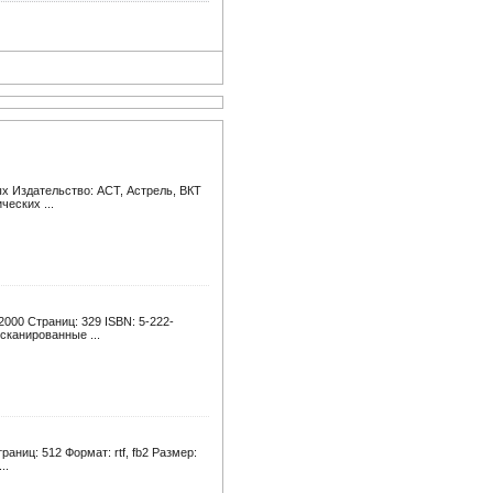
ых Издательство: АСТ, Астрель, ВКТ
ческих ...
000 Страниц: 329 ISBN: 5-222-
сканированные ...
аниц: 512 Формат: rtf, fb2 Размер:
..