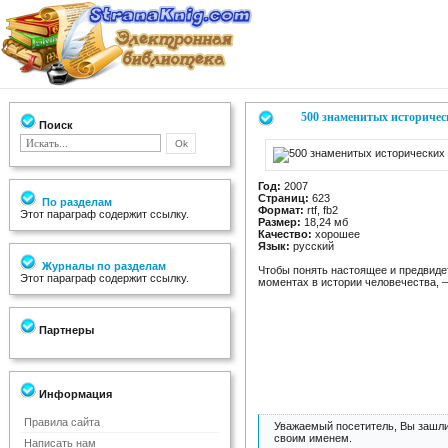
500 знаменитых историчес
Поиск
Год:
2007
Страниц:
623
По разделам
Формат:
rtf, fb2
Этот параграф содержит ссылку.
Размер:
18,24 мб
Качество:
хорошее
Язык:
русский
Журналы по разделам
Чтобы понять настоящее и предвиде
Этот параграф содержит ссылку.
моментах в истории человечества, 
Партнеры
Информация
Правила сайта
Уважаемый посетитель, Вы зашли
своим именем.
Написать нам