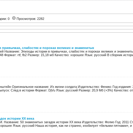
арии: 0
Просмотров: 2282
 привычках, слабостях и пороках великих и знаменитых
гей Название: Эпизоды истории в привычках, слабостях и пороках великих и знаменит
48 Формат: rtf, fb2 Размер: 15,18 мб Качество: хорошее Язык: русский В сборник истори
штейн Оригинальное название: Из жизни солдата Издательство: Феникс Год издания: 2
ыпуск: След в истории Формат: DjVu Язык: русский Размер: 20,9 Мб (+3%) Качество: от
адок истории XX века
М. Название: 50 знаменитых загадок истории XX века Издательство: Фолио Год: 2011 Стр
хорошее Язык: русский Наша история, как ни странно, изобилует «белыми пятнами», и .