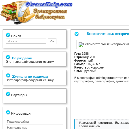
Вспомогательные историч
Поиск
Год:
1988
Страниц:
280
По разделам
Формат:
pdf
Этот параграф содержит ссылку.
Размер:
76,32 мб
Качество:
хорошее
Язык:
русский
Журналы по разделам
В монографии обобщаются итоги исс
Этот параграф содержит ссылку.
картографии, палеографии, дипломат
Партнеры
Информация
Правила сайта
Уважаемый посетитель, Вы зашли
своим именем.
Написать нам