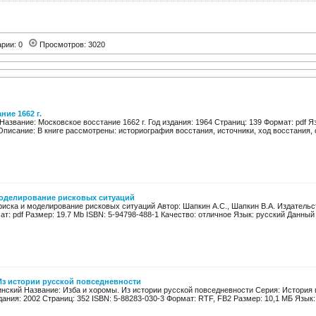
арии: 0
Просмотров: 3020
ние 1662 г.
 Название: Московское восстание 1662 г. Год издания: 1964 Страниц: 139 Формат: pdf Я
писание: В книге рассмотрены: историография восстания, источники, ход восстания, 
моделирование рисковых ситуаций
риска и моделирование рисковых ситуаций Автор: Шапкин А.С., Шапкин В.А. Издательст
т: pdf Размер: 19.7 Mb ISBN: 5-94798-488-1 Качество: отличное Язык: русский Данный 
Из истории русской повседневности
винский Название: Изба и хоромы. Из истории русской повседневности Серия: История
ания: 2002 Страниц: 352 ISBN: 5-88283-030-3 Формат: RTF, FB2 Размер: 10,1 МБ Язык: 