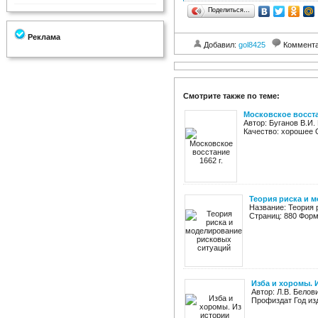
Поделиться…
Реклама
Добавил:
gol8425
Коммент
Смотрите также по теме:
Московское восста
Автор: Буганов В.И.
Качество: хорошее О
Теория риска и 
Название: Теория 
Страниц: 880 Форма
Изба и хоромы. 
Автор: Л.В. Бело
Профиздат Год изд