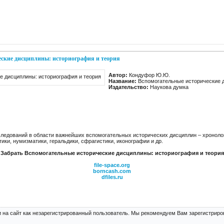
еские дисциплины: историография и теория
Автор:
Кондуфор Ю.Ю.
Название:
Вспомогательные исторические д
Издательство:
Наукова думка
ледований в области важнейших вспомогательных исторических дисциплин – хронолог
ики, нумизматики, геральдики, сфрагистики, иконографии и др.
Забрать Вспомогательные исторические дисциплины: историография и теория
file-space.org
borncash.com
dfiles.ru
 на сайт как незарегистрированный пользователь. Мы рекомендуем Вам зарегистриров