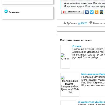
Уважаемый посетитель, Вы зашли 
Мы рекомендуем Вам зарегистрир
Поделиться…
Реклама
Добавил:
gol8425
Коммента
Смотрите также по теме:
Отсчет
Название: Отсчет Серия: Л
Дженнифер Издательство: А
rtf, txt, mobi Размер: 14.
русский После рейда ...
Мельнюшкин Вадим
Название: Затеряв
Мельнюшкин Жанр:ф
Год: 2014 Страниц: 
Шофер «Фольксваген
Знаменитые убийцы
Автор: Лаврин Алекса