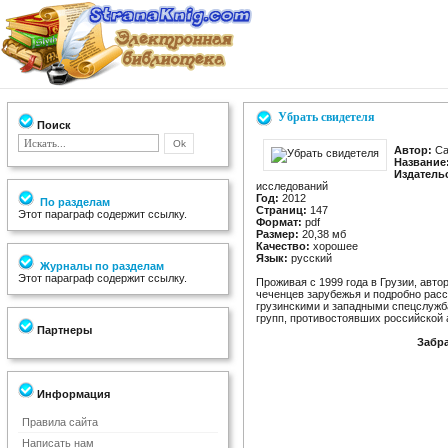
Убрать свидетеля
Поиск
Автор:
Са
Название
Издатель
исследований
Год:
2012
По разделам
Страниц:
147
Этот параграф содержит ссылку.
Формат:
pdf
Размер:
20,38 мб
Качество:
хорошее
Язык:
русский
Журналы по разделам
Этот параграф содержит ссылку.
Проживая с 1999 года в Грузии, авт
чеченцев зарубежья и подробно расс
грузинскими и западными спецслужб
групп, противостоявших российской
Партнеры
Забра
Информация
Правила сайта
Написать нам