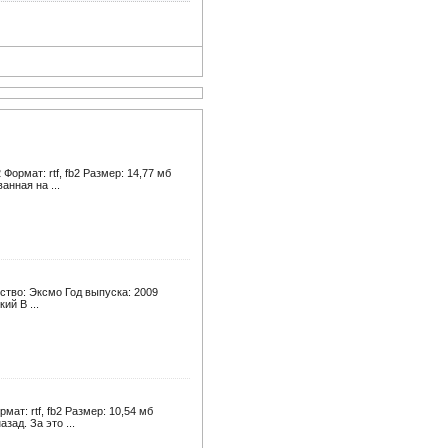
ормат: rtf, fb2 Размер: 14,77 мб
нная на ...
ство: Эксмо Год выпуска: 2009
ий В ...
ат: rtf, fb2 Размер: 10,54 мб
ад. За это ...