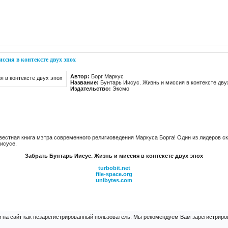
ссия в контексте двух эпох
Автор:
Борг Маркус
Название:
Бунтарь Иисус. Жизнь и миссия в контексте дву
Издательство:
Эксмо
вестная книга мэтра современного религиоведения Маркуса Борга! Один из лидеров с
Иисусе.
Забрать Бунтарь Иисус. Жизнь и миссия в контексте двух эпох
turbobit.net
file-space.org
unibytes.com
 на сайт как незарегистрированный пользователь. Мы рекомендуем Вам зарегистриров