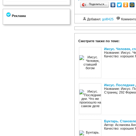
Поделиться…
Реклама
Добавил:
gol8425
Коммент
Смотрите также по теме:
Иисус. Человек, с
Название: Иисус. Че
Качество: хорошее Я
Иисус. Последние 
Название: Иисус. По
Страниц: 292 Формат:
Бунтарь. Становл
Автор: Асланова Анн
Качество: хорошее Я