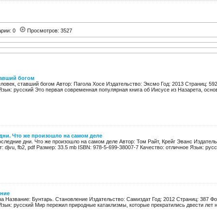
арии: 0
Просмотров: 3527
тавший богом
ловек, ставший богом Автор: Пагола Хосе Издательство: Эксмо Год: 2013 Страниц: 592 Ф
зык: русский Это первая современная популярная книга об Иисусе из Назарета, основа
дни. Что же произошло на самом деле
следние дни. Что же произошло на самом деле Автор: Том Райт, Крейг Эванс Издатель
 djvu, fb2, pdf Размер: 33.5 mb ISBN: 978-5-699-38007-7 Качество: отличное Язык: русск
ение
а Название: Бунтарь. Становление Издательство: Самиздат Год: 2012 Страниц: 387 Форм
зык: русский Мир пережил природные катаклизмы, которые прекратились двести лет наз