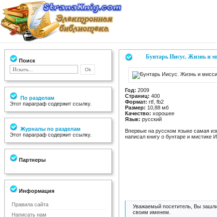
Бунтарь Иисус. Жизнь и ми
Поиск
Год:
2009
Страниц:
400
По разделам
Формат:
rtf, fb2
Этот параграф содержит ссылку.
Размер:
10,88 мб
Качество:
хорошее
Язык:
русский
Журналы по разделам
Впервые на русском языке самая из
Этот параграф содержит ссылку.
написал книгу о бунтаре и мистике 
Партнеры
Информация
Правила сайта
Уважаемый посетитель, Вы зашли
своим именем.
Написать нам