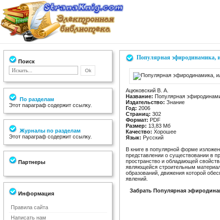
Популярная эфиродинамика, и
Поиск
Ацюковский В. А.
Название:
Популярная эфиродинамик
По разделам
Издательство:
Знание
Этот параграф содержит ссылку.
Год:
2006
Страниц:
302
Формат:
PDF
Размер:
13,83 Мб
Журналы по разделам
Качество:
Хорошее
Этот параграф содержит ссылку.
Язык:
Русский
В книге в популярной форме изложе
представлении о существовании в п
пространство и обладающей свойства
Партнеры
являющейся строительным материал
образований, движения которой обе
явлений.
Забрать Популярная эфиродинам
Информация
Правила сайта
Написать нам