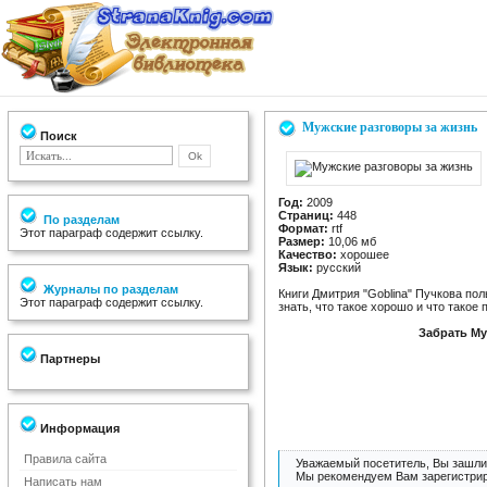
Мужские разговоры за жизнь
Поиск
Год:
2009
Страниц:
448
По разделам
Формат:
rtf
Этот параграф содержит ссылку.
Размер:
10,06 мб
Качество:
хорошее
Язык:
русский
Журналы по разделам
Книги Дмитрия "Goblina" Пучкова п
Этот параграф содержит ссылку.
знать, что такое хорошо и что такое 
Забрать Му
Партнеры
Информация
Правила сайта
Уважаемый посетитель, Вы зашли 
Мы рекомендуем Вам зарегистрир
Написать нам