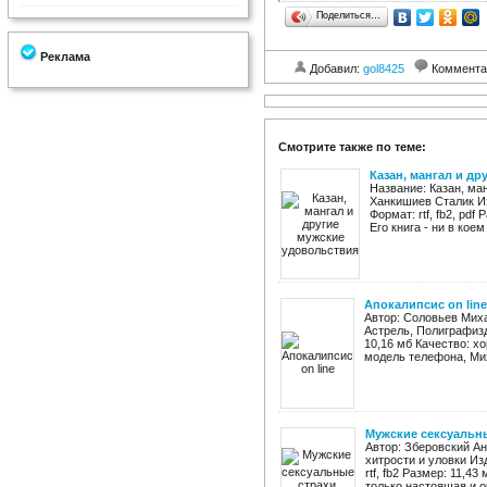
Поделиться…
Реклама
Добавил:
gol8425
Коммента
Смотрите также по теме:
Казан, мангал и д
Название: Казан, ма
Ханкишиев Сталик Из
Формат: rtf, fb2, pd
Его книга - ни в коем
Апокалипсис on line
Автор: Соловьев Миха
Астрель, Полиграфизда
10,16 мб Качество: 
модель телефона, Мих
Мужские сексуальны
Автор: Зберовский А
хитрости и уловки Из
rtf, fb2 Размер: 11,4
только настоящая и о