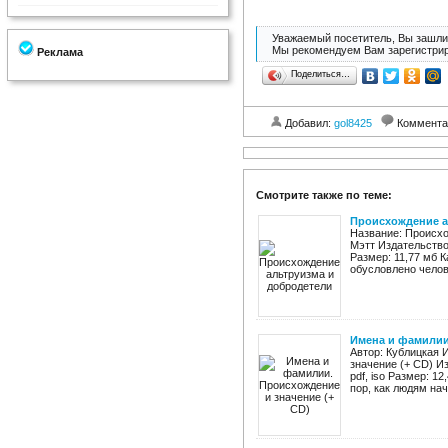
Уважаемый посетитель, Вы зашли 
Мы рекомендуем Вам зарегистрир
Реклама
Поделиться…
Добавил:
gol8425
Коммента
Смотрите также по теме:
Происхождение а
Название: Происхо
Мэтт Издательство:
Размер: 11,77 мб 
обусловлено челове
Имена и фамилии.
Автор: Кублицкая 
значение (+ CD) Из
pdf, iso Размер: 1
пор, как людям нач