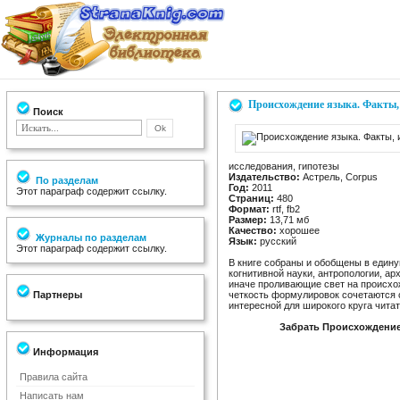
Происхождение языка. Факты, 
Поиск
исследования, гипотезы
Издательство:
Астрель, Corpus
По разделам
Год:
2011
Этот параграф содержит ссылку.
Страниц:
480
Формат:
rtf, fb2
Размер:
13,71 мб
Качество:
хорошее
Журналы по разделам
Язык:
русский
Этот параграф содержит ссылку.
В книге собраны и обобщены в едину
когнитивной науки, антропологии, арх
иначе проливающие свет на происхож
Партнеры
четкость формулировок сочетаются с
интересной для широкого круга читат
Забрать Происхождение 
Информация
Правила сайта
Написать нам