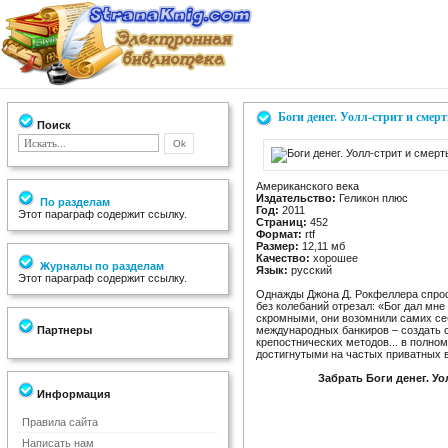
Боги денег. Уолл-стрит и смер
Поиск
Американского века
Издательство:
Геликон плюс
По разделам
Год:
2011
Этот параграф содержит ссылку.
Страниц:
452
Формат:
rtf
Размер:
12,11 мб
Качество:
хорошее
Журналы по разделам
Язык:
русский
Этот параграф содержит ссылку.
Однажды Джона Д. Рокфеллера спрос
без колебаний отрезал: «Бог дал мне
скромными, они возомнили самих се
Партнеры
международных банкиров – создать 
крепостнических методов... в полно
достигнутыми на частых приватных 
Забрать Боги денег. У
Информация
Правила сайта
Написать нам