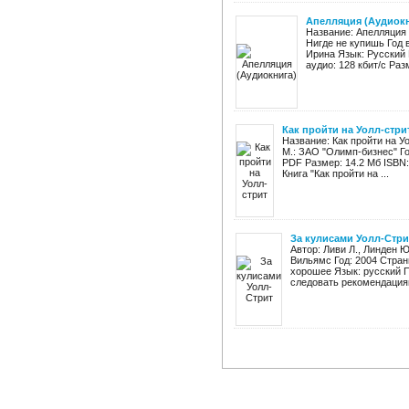
Апелляция (Аудиокн
Название: Апелляция 
Нигде не купишь Год 
Ирина Язык: Русский 
аудио: 128 кбит/c Раз
Как пройти на Уолл-стри
Название: Как пройти на Уо
М.: ЗАО "Олимп-бизнес" Г
PDF Размер: 14.2 Мб ISBN:
Книга "Как пройти на ...
За кулисами Уолл-Стри
Автор: Ливи Л., Линден 
Вильямс Год: 2004 Страни
хорошее Язык: русский 
следовать рекомендациям