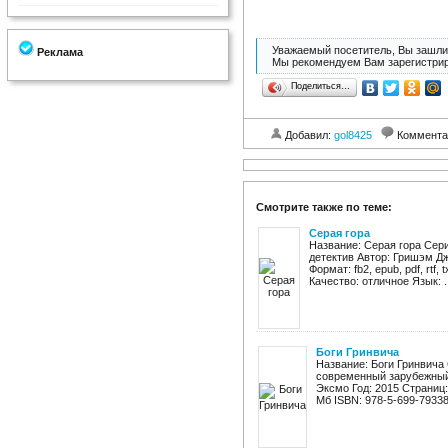
Уважаемый посетитель, Вы зашли 
Реклама
Мы рекомендуем Вам зарегистрир
Поделиться…
Добавил:
gol8425
Коммента
Смотрите также по теме:
Серая гора
Название: Серая гора Сер
детектив Автор: Гришэм Дж
Формат: fb2, epub, pdf, rtf
Качество: отличное Язык: ..
Боги Гринвича
Название: Боги Гринвича
современный зарубежный 
Эксмо Год: 2015 Страниц: 3
Мб ISBN: 978-5-699-79338-