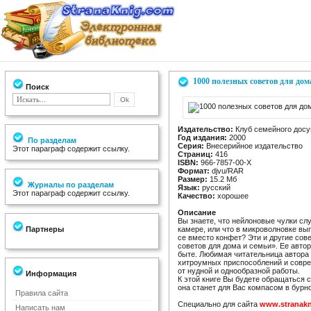
1000 полезных советов для дом
Поиск
Издательство:
Клуб семейного досу
Год издания:
2000
По разделам
Серия:
Внесерийное издательство
Этот параграф содержит ссылку.
Страниц:
416
ISBN:
966-7857-00-X
Формат:
djvu/RAR
Размер:
15.2 Мб
Журналы по разделам
Язык:
русский
Этот параграф содержит ссылку.
Качество:
хорошее
Описание
Вы знаете, что нейлоновые чулки сл
Партнеры
камере, или что в микроволновке вып
се вместо конфет? Эти и другие сов
советов для дома и семьи». Ее автор
быте. Любимая читательница автора
хитроумных приспособлений и соврем
от нудной и однообразной работы.
Информация
К этой книге Вы будете обращаться с
она станет для Вас компасом в бурн
Правила сайта
Специально для сайта
www.stranak
Написать нам