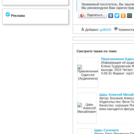
Уважаемый посетитель, Вы зашли 
Мы рекомендуем Вам зарегистрир
Поделиться…
Реклама
Добавил:
gol8425
Коммента
Смотрите также по теме:
Приключения Одисс
Информация об аудио
Елена Тудоровская Ж
выхода: 2015 Читает
5:05:41 Формат: mp3 К
Царь Алексей Миха
Автор: Боханов Алекс
Издательство: Вече Го
Качество: хорошее Язы
века находится фигура
Царь Соломон
Автор: Петр Люкимсон Ор