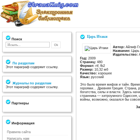
Царь Итаки
Поиск
Автор:
Айлиф Г
Название:
Царь 
Издательство:
Год:
2009
Страниц:
480
По разделам
Формат:
rtf, fb2
Этот параграф содержит ссылку.
Размер:
10,32 мб
Качество:
хорошее
Язык:
русский
Журналы по разделам
Это было время мифов и тайн. Время
Этот параграф содержит ссылку.
героями… Древняя Греция. Страна, 
богатства, силы и власти. Здесь нач
странника — хитроумного Одиссея, ц
войны, возможно, оказался бы совс
Партнеры
За
Информация
Правила сайта
Написать нам