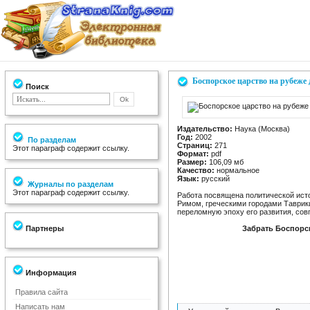
Боспорское царство на рубеже 
Поиск
Издательство:
Наука (Москва)
Год:
2002
По разделам
Страниц:
271
Этот параграф содержит ссылку.
Формат:
pdf
Размер:
106,09 мб
Качество:
нормальное
Язык:
русский
Журналы по разделам
Этот параграф содержит ссылку.
Работа посвящена политической ист
Римом, греческими городами Таври
переломную эпоху его развития, со
Партнеры
Забрать Боспорск
Информация
Правила сайта
Написать нам