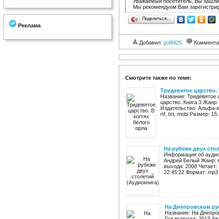
Уважаемый посетитель, Вы зашли 
Мы рекомендуем Вам зарегистрир
Поделиться…
Реклама
Добавил:
gol8425
Коммента
Смотрите также по теме:
Тридевятое царство. 
Название: Тридевятое ц
царство. Книга 3 Жанр
Издательство: Альфа-кн
rtf, txt, mobi Размер: 15
На рубеже двух сто
Информация об аудиок
Андрей Белый Жанр: 
выхода: 2008 Читает:
22:45:22 Формат: mp3 
На Днепровском руб
Название: На Днепро
Год выпуска: 2013 Ав