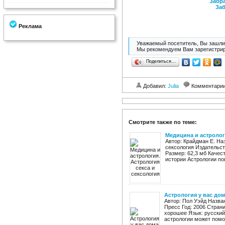
Забра
Заб
Реклама
Уважаемый посетитель, Вы зашли 
Мы рекомендуем Вам зарегистрир
Поделиться…
Добавил:
Julia
Комментари
Смотрите также по теме:
Медицина и астролог
Автор: Крайдман Е. На
сексология Издательств
Размер: 62,3 мб Качес
истории Астрологии по
Астрология у вас дом
Автор: Пол Уэйд Назва
Пресс Год: 2006 Страни
хорошее Язык: русский 
астрологии может помоч