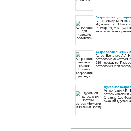
Астрология для хоро
Автор: Абади М. Назва
Издательство: Минск: «
Размер: 26,93 мб Качес
заинтересован в развит
Астрология высших п
Автор: Васильев А.Л. 
астрология действует И
216 Формат: pdf Размер
астрологи знали гораздо
Духовная астрол
Автор: Заин К.К. 
астромифологии и
Страниц: 158 Форм
русский «Духовная