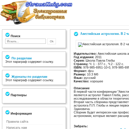
Авестийская астрология. В 2 ч
Поиск
Издательство:
Авестийская школа а
Год издания:
2011
По разделам
Серия:
Школа Павла Глобы
Этот параграф содержит ссылку.
Страниц:
Ч. 1 - 377 с., Ч.2 - 122 с.
ISBN:
978-985-6951-10-0, 978-985-69
Формат:
djvu
Размер:
10.3 Мб
Журналы по разделам
Язык:
русский
Этот параграф содержит ссылку.
Качество:
хорошее
Описание
В первой части конференции "Авести
Партнеры
является астролог Павел Глоба, рас
исследованиям в области теоретичес
Вторая часть сборника представляе
астролога П.П. Глобы и лекции перво
Здановича.
Сборник будет интересен как профе
Информация
астрономии, которые желают расшири
Правила сайта
Забрать:
Написать нам