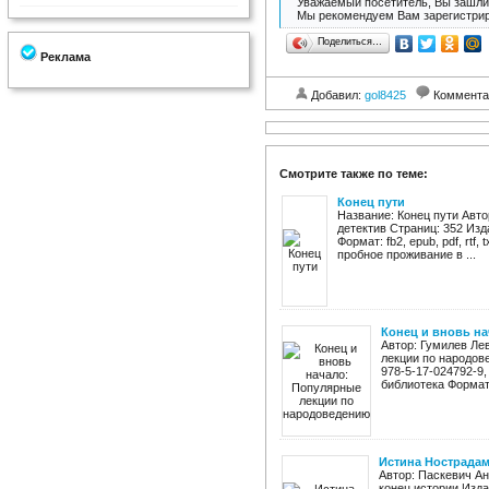
Уважаемый посетитель, Вы зашли 
Мы рекомендуем Вам зарегистрир
Поделиться…
Реклама
Добавил:
gol8425
Коммента
Смотрите также по теме:
Конец пути
Название: Конец пути Авто
детектив Страниц: 352 Изд
Формат: fb2, epub, pdf, rtf
пробное проживание в ...
Конец и вновь н
Автор: Гумилев Ле
лекции по народове
978-5-17-024792-9,
библиотека Формат:
Истина Нострадам
Автор: Паскевич А
конец истории Изда