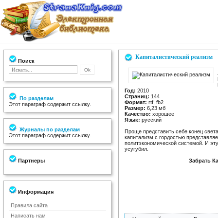
Капиталистический реализм
Поиск
Год:
2010
Страниц:
144
По разделам
Формат:
rtf, fb2
Этот параграф содержит ссылку.
Размер:
6,23 мб
Качество:
хорошее
Язык:
русский
Журналы по разделам
Проще представить себе конец света
Этот параграф содержит ссылку.
капитализм с гордостью представляе
политэкономической системой. И эту
усугубил.
Партнеры
Забрать К
Информация
Правила сайта
Написать нам