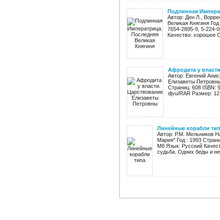
Подлинная Императ
Автор: Ден Л., Ворр
Великая Княгиня Год
7654-2895-9, 5-224-
Качество: хорошее О
Афродита у власт
Автор: Евгений Ани
Елизаветы Петровны
Страниц: 608 ISBN: 
djvu/RAR Размер: 12.
Линейные корабли тип
Автор: Р.М. Мельников 
Мария" Год : 1993 Страни
Мб Язык: Русский Качес
судьба. Одних беды и нен