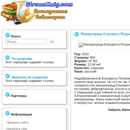
Императрица Елизавета Петр
Поиск
Год:
2010
Страниц:
604
По разделам
Формат:
rtf, fb2
Этот параграф содержит ссылку.
Размер:
12,44 мб
Качество:
хорошее
Язык:
русский
Журналы по разделам
Недоброжелатели Елизаветы Петров
Этот параграф содержит ссылку.
количеством мужчин. Но это не так.
человечества императрица Елизавета
по-своему добродетельна, а если и г
С.Нарышкин и достойный во всех от
Партнеры
А.Разумовский и симпатичный А.Шуб
императрицы. Книга известной писат
о непростых личных взаимоотношени
Забрать Импе
Информация
Правила сайта
Написать нам