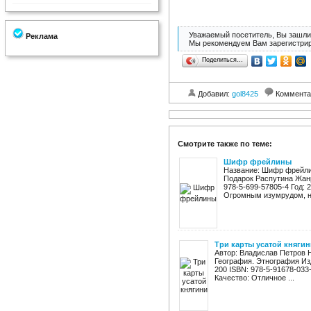
Уважаемый посетитель, Вы зашли 
Реклама
Мы рекомендуем Вам зарегистрир
Поделиться…
Добавил:
gol8425
Коммента
Смотрите также по теме:
Шифр фрейлины
Название: Шифр фрейли
Подарок Распутина Жанр
978-5-699-57805-4 Год: 2
Огромным изумрудом, не
Три карты усатой княгин
Автор: Владислав Петров Н
География. Этнография Из
200 ISBN: 978-5-91678-033
Качество: Отличное ...