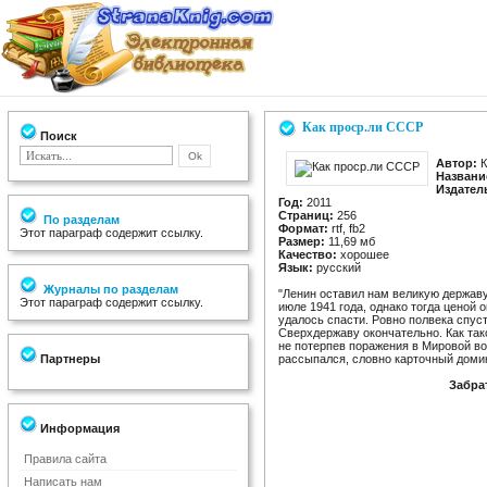
Как проср.ли СССР
Поиск
Автор:
К
Названи
Издател
Год:
2011
Страниц:
256
По разделам
Формат:
rtf, fb2
Этот параграф содержит ссылку.
Размер:
11,69 мб
Качество:
хорошее
Язык:
русский
Журналы по разделам
"Ленин оставил нам великую державу,
Этот параграф содержит ссылку.
июле 1941 года, однако тогда ценой
удалось спасти. Ровно полвека спус
Сверхдержаву окончательно. Как так
не потерпев поражения в Мировой во
Партнеры
рассыпался, словно карточный доми
Забра
Информация
Правила сайта
Написать нам