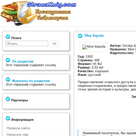
Моя борьба
Поиск
Автор:
Гитлер 
Название:
Моя 
Издательство:
Год:
1992
Страниц:
498
По разделам
Формат:
rtf, fb2
Этот параграф содержит ссылку.
Размер:
5,52 мб
Качество:
хорошее
Язык:
русский
Журналы по разделам
Предоставление открытого доступа к
Этот параграф содержит ссылку.
национал-социализма, а предоставле
точки зрения истории и культуры, до
За
Партнеры
Информация
Правила сайта
Уважаемый посетитель, Вы зашли 
Написать нам