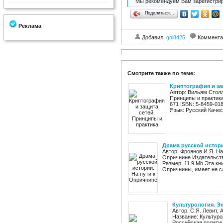
Мы рекомендуем Вам зарегистрир
Поделиться…
Реклама
Добавил:
gol8425
Коммента
Смотрите также по теме:
Криптография и за
Автор: Вильям Столл
Принципы и практика
671 ISBN: 5-8459-01
Язык: Русский Качес
Драма русской истори
Автор: Фроянов И.Я. На
Опричнине Издательств
Размер: 11.9 Mb Эта кн
Опричнины, имеет не сл
Культурология. Эн
Автор: С.Я. Левит, 
Название: Культуро
Российская политич