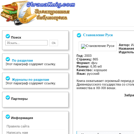
Становление Руси
Поиск
Автор:
Ил
Название
Издатель
Год:
2003
Страниц:
865
По разделам
Формат:
djvu
Этот параграф содержит ссылку.
Размер:
6,95 мб
Качество:
хорошее
Язык:
русский
Журналы по разделам
Книга охватывает огромный период ру
Этот параграф содержит ссылку.
Древнерусского государства со стол
княжества в XII-XIII веках.
Забра
Партнеры
Информация
Правила сайта
Написать нам