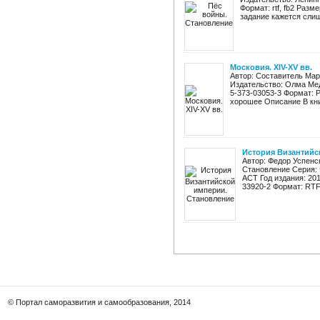
Формат: rtf, fb2 Разм
задание кажется слиш
Московия. XIV-XV вв.
Автор: Составитель Мар
Издательство: Олма Меди
5-373-03053-3 Формат: 
хорошее Описание В книг
История Византийс
Автор: Федор Успенс
Становление Серия: 
АСТ Год издания: 201
33920-2 Формат: RTF,
© Портал саморазвития и самообразования, 2014