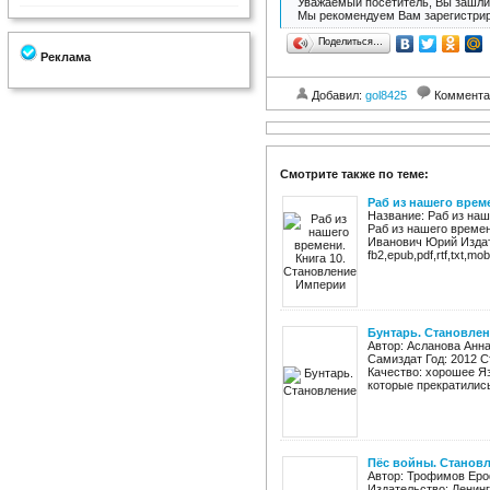
Уважаемый посетитель, Вы зашли 
Мы рекомендуем Вам зарегистрир
Поделиться…
Реклама
Добавил:
gol8425
Коммента
Смотрите также по теме:
Раб из нашего врем
Название: Раб из наш
Раб из нашего времен
Иванович Юрий Издат
fb2,epub,pdf,rtf,txt,mo
Бунтарь. Становле
Автор: Асланова Анна
Самиздат Год: 2012 Ст
Качество: хорошее Я
которые прекратились 
Пёс войны. Станов
Автор: Трофимов Еро
Издательство: Ленинг