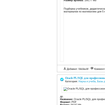
Размер архива:
189,77 Mb
Подборка учебников, дидактическ
материалов по математике для 5 
Добавил: VlaVasAf
Коммент
Oracle PL/SQL для профессион
Категория:
Наука и учеба, Базы
др.
Название:
Oracle PL/SQL для профе
Формат:
PDF
Размер:
59,97 Mb