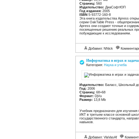
Страниц:
560
Издательство:
ДиаСофтЮП
Год издания:
2005
ISBN
5-93772-160-8
Эта книга издательства Apress откры
серии OakTable Press - общепризнан
Apress они создают точные и содер
посвященные решению реальных пр
побуждающие к исследованиям.
Добавил: NNick
Комментар
Информатика в играх и задачах.
Категория:
Наука и учеба
Издательство:
Баласс, Школьный д
Год:
2006
Страниц:
68+68
Формат:
DjVu
Размер:
13,8 Mb
Учебник предназначен для изучения
ИКТ в третьем классе основной шко
государственного стандарта, напра
навыков.
Добавил: VlaVasAf
Коммент