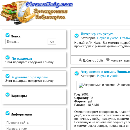
Интерьер как услуга
Поиск
Категория:
Наука и учеба, Стать
На сайте ЛитКульт Вы можете подробн
происходит с рынком дизайн-студий 
По разделам
Добавил: Julia
Комментари
Этот параграф содержит ссылку.
Астрономия и космос. Энцикл
Категория:
Наука и учеба
Журналы по разделам
Этот параграф содержит ссылку.
Год
: 2001
Партнеры
Страниц
: 98
Формат
: pdf
Размер
: 10,8 Мб
Окиньте взором поверхность планет!
Информация
дыр", промчитесь с кометами и аст
по ночному небу, пользуясь нашими 
Вселенную на основе последних увл
Правила сайта
и космических зондов, посланных в г
Написать нам