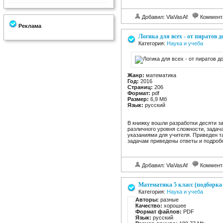
Добавил: VlaVasAf
Коммент
Реклама
Логика для всех - от пиратов д
Категория:
Наука и учеба
Жанр:
математика
Год:
2016
Страниц:
206
Формат:
pdf
Размер:
6,9 Мб
Язык:
русский
В книжку вошли разработки десяти з
различного уровня сложности, зада
указаниями для учителя. Приведен т
задачам приведены ответы и подроб
Добавил: VlaVasAf
Коммент
Математика 5 класс (подборка
Категория:
Наука и учеба
Авторы:
разные
Качество:
хорошее
Формат файлов:
PDF
Язык:
русский