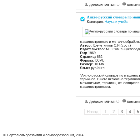
Добавил: MIHAIL62
Коммен
Англо-русский словарь по ма
Категория:
Наука и учеба
машиностроению и металлообработк
Автор:
Кречетников С.И.(сост.)
Издательство:
М. : Сов. энциклопед
Год:
1969
Страниц:
662
Формат:
DJVU
Размер:
10 Mб
Язык:
рус/англ
"Англо-русский словарь по машиност
терминов. В него включена термино
механизмам, термины, относящиеся 
машиностроением.
Добавил: MIHAIL62
Коммен
Назад
1
2
3
4
5
© Портал саморазвития и самообразования, 2014