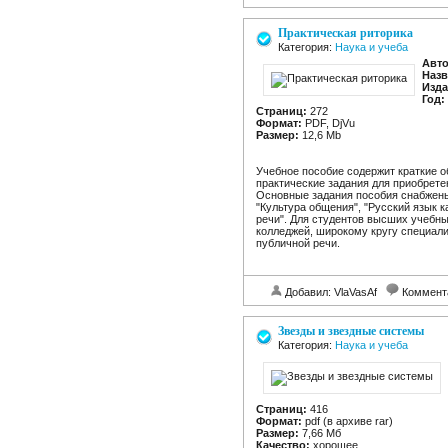
Практическая риторика
Категория:
Наука и учеба
Авто
Назв
Изда
Год:
Страниц:
272
Формат:
PDF, DjVu
Размер:
12,6 Mb
Учебное пособие содержит краткие о
практические задания для приобрете
Основные задания пособия снабжены 
"Культура общения", "Русский язык к
речи". Для студентов высших учебн
колледжей, широкому кругу специал
публичной речи.
Добавил: VlaVasAf
Коммент
Звезды и звездные системы
Категория:
Наука и учеба
Страниц:
416
Формат:
pdf (в архиве rar)
Размер:
7,66 Мб
Качество:
хорошее