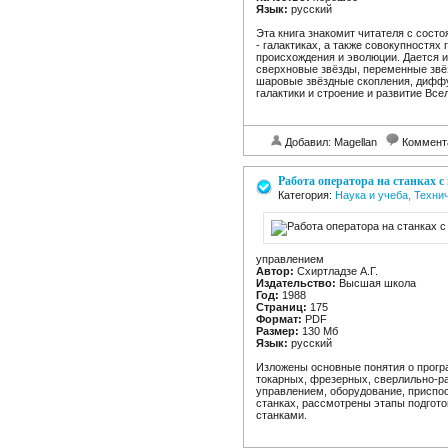
Язык:
русский
Эта книга знакомит читателя с сост
- галактиках, а также совокупностях
происхождения и эволюции. Дается 
сверхновые звёзды, переменные звёз
шаровые звёздные скопления, диффу
галактики и строение и развитие Все
Добавил: Magellan
Коммент
Работа оператора на станках 
Категория:
Наука и учеба, Техни
управлением
Автор:
Схиртладзе А.Г.
Издательство:
Высшая школа
Год:
1988
Страниц:
175
Формат:
PDF
Размер:
130 Mб
Язык:
русский
Изложены основные понятия о прогр
токарных, фрезерных, сверлильно-р
управлением, оборудование, приспо
станках, рассмотрены этапы подгот
станками.