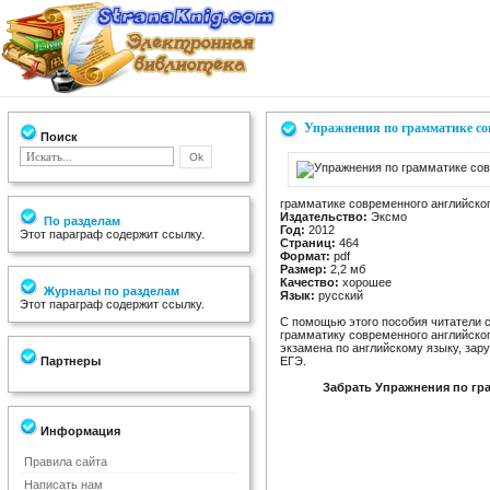
Упражнения по грамматике со
Поиск
грамматике современного английско
Издательство:
Эксмо
По разделам
Год:
2012
Этот параграф содержит ссылку.
Страниц:
464
Формат:
pdf
Размер:
2,2 мб
Качество:
хорошее
Журналы по разделам
Язык:
русский
Этот параграф содержит ссылку.
С помощью этого пособия читатели 
грамматику современного английског
экзамена по английскому языку, зар
Партнеры
ЕГЭ.
Забрать Упражнения по гр
Информация
Правила сайта
Написать нам