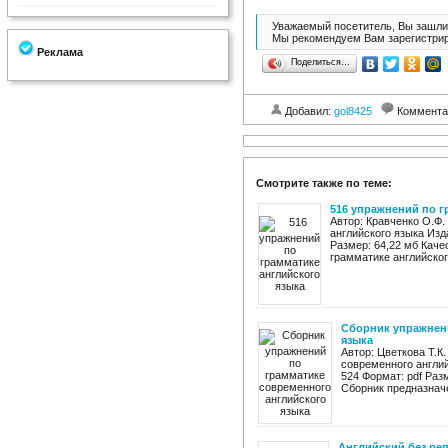
Уважаемый посетитель, Вы зашли 
Мы рекомендуем Вам зарегистрир
Реклама
Поделиться…
Добавил:
gol8425
Коммента
Смотрите также по теме:
516 упражнений по г
Автор: Кравченко О.Ф.
английского языка Изд
Размер: 64,22 мб Каче
грамматике английского
Сборник упражнен
языка
Автор: Цветкова Т.К
современного англий
524 Формат: pdf Раз
Сборник предназначе
Английский без реп