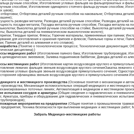
фальца ручным способом; Изготовление угловых фальцев на фальцепрокатных и фальц
ручным способом; Изготовление одинарного стоячего фальца ручным способом; Изгот
х швов);
отбортовки; Отбортовка деталей ручным способом на наковальне; Отбортовка детал
машине);
сущность разводки металла; Разводка деталей ручным способом; Разводка деталей на
ущность посадки металла; Посадка металла ручным способом; Посадка металла на по
ыколотки; Выколотка деталей ручным способом на стойке; Выколотка деталей ручным
ты; Выколотка деталей на пневматическом выколоточном молоте);
припои; Твердые припои; Флюсы; Горючие материалы, применяемые при паянии; Инст
ование для изготовления и хранения припоев и флюсов; Паяльные горны и печи; Пая
и; Паяние деталей из алюминия и его сплавов);
разработка
(Понятие о технологическом процессе; Технологическая документация; Об
гическая дисциплина);}
ессы медницких работ
(Изготовление паяного бака; Изготовление трубопроводов; Из
ка цилиндрических змеевиков; Заливка подшипников баббитом; Доводка деталей из ал
ссы жестяницких работ
(Изготовление картин воздуховодов круглого и прямоугольно
готовление лежачих фальцев звеньев воздуховодов круглого сеченияЗакатка лежачег
готовление угловых фальцев звеньев воздуховодов прямоугольного сечения; Односто
усторонняя офланцовка звеньев воздуховодов круглого и прямоугольного сеченияж И
едницкого и жестяницкого производства
(Основные понятия о механизации и авто
о производства; Механизация вспомогательных операций медницкого и жестяницкого п
ханизированных поточных линиях; Автоматизация в медницком и жестяницком произ
ие испытания сосудов и арматуры
(Общие сведения о гидравлических и пневматич
хе; Арматура, приборы и оборудование для гидравлических и пневматических испытан
 трубопроводов);
опожарные мероприятия на предприятии
(Общие понятия о промышленном травмати
 предприятия; Техника безопасности при выплнении медницких и жестяницких работ; 
Забрать Медницко-жестяницкие работы