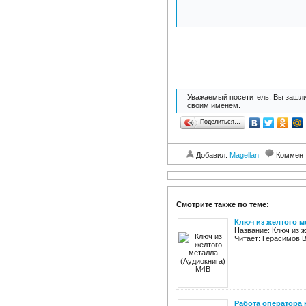
Уважаемый посетитель, Вы зашли
своим именем.
Поделиться…
Добавил:
Magellan
Коммент
Смотрите также по теме:
Ключ из желтого м
Название: Ключ из ж
Читает: Герасимов В
Работа оператора