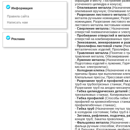
образцам и месту; Построение разв
усеченного цилиндра и конуса);
-
Опиливание металла
(Назначение
Информация
опиливания вручную; Опиливание пл
-
Разрезание листового металла
(С
Правила сайта
металла ручными ножницами; Разре
ножницами; Разрезание листового м
Написать нам
листового металла листовыми ножн
-
Сверление металла
( Назначение 
отверстий пневматическими и элект
-
Пробивание отверстий в металл
Реклама
отверстий на комбинированных прес
-
Зенкование, зенкерование и ра
-
Проолифка листовой стали
(Наз
металлических изделий; Проолифка 
-
Травление металла
(Понятие о тр
травления металла; Обезжиривание 
-
Лужение металла
(Назначение и с
Подготовка изделий к лужению; Гор
кислых электролитах);
-
Холодная клепка
(Назначение и в
причины брака при выполнении клеп
Клепальные прессы; Прессовая клеп
-
Разрезание труб и профилей на 
труб на трубоотрезных станках; Ра
Разрезание труб на анодно-механиче
-
Гибка цилиндрических деталей
(
трехвалковых станках; Копировально
-
Гибка профилей
(Способы гибки 
профилей на кромкогибочных станках
профилегибочных станках);
-
Гибка труб
(Назначение гнутых тру
в холодном состоянии; Гибка труб в 
-
Зиговка, рифление, подсечка, р
концов труб; Закатка проволоки);
-
Фальцовка металла
(Назначение 
фальца ручным способом; Изготовле
П.А.Лапшова; Изготовление двойног