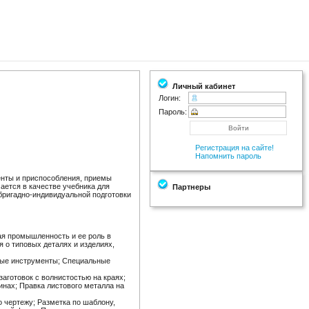
Личный кабинет
Логин:
Пароль:
Регистрация на сайте!
Напомнить пароль
нты и приспособления, приемы
ается в качестве учебника для
Партнеры
бригадно-индивидуальной подготовки
я промышленность и ее роль в
 о типовых деталях и изделиях,
ые инструменты; Специальные
заготовок с волнистостью на краях;
инах; Правка листового металла на
 чертежу; Разметка по шаблону,