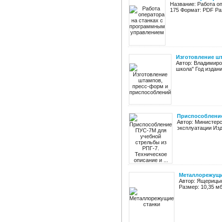
Название: Работа о
175 Формат: PDF Ра
Изготовление ш
Автор: Владимиро
школа" Год издани
Приспособление 
Автор: Министерс
эксплуатации Изда
Металлорежущи
Автор: Ящерицын
Размер: 10,35 м