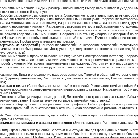
ерток цилиндрических изделий; Построение разверток изделий квадратной и прямоуго
 опиливания металла; Виды и размеры напильников; Выбор напильников и уход за ни
оских поверхностей вручную);
пособы разрезания листового металла; Экономия металла в зависимости от способа р
зание листового металла ручными вибрационными ножницами; Разрезание листового
еталла многодисковыми ножницами; Разрезание листового металла роликовыми (двух
ицами с наклонными ножами; Разрезание листового металла вибрационными стациона
и способы сверления; Виды и заточка сверл; Пневматические и электрические свер
рическими сверлильными машинами; Сверлильные станки; Сверление отверстий на св
е
(Назначение и способы пробывания отверстий в металле; Ручное пробивание отверс
с-ножницах; Пробивание отверстий на прессах);
звертывание отверстий
(Зенкование отверстий; Зенкерование отверстий; Развертыван
начение и способы проолифки; Инструмент для подготовки заготовок к проолифке; Ме
листовой стали);
авлении металла и правила выполнения его; Кислоты для травления металла; Оборудо
поверхности металлических изделий; Химическое и электрохимическое травление мет
пособы лужения; Материалы применяемые при лужении; Инструменты и посуда для лу
ячее лужение растиранием и погружением; Гальваническое лужение в щелочных электр
иды клепки; Виды и определение размеров заклепок; Прямой и обратный методы клепк
ки; Ударная ручная клепка; Инструменты для пневматической клепки; Клепка пневма
ка);
станках и пилах
(Способы разрезания труб и профилей; Разрезание труб и профилей
зрезание профилей на ленточно-пильных универсальных станках; Разрезание труб и п
ских станках);
Понятие о гибке цилиндрических деталей; Листогибочные трехвалковые станки; Гибка 
-гибочные станки; Гибка деталей на копировально-гибочных станках);
профилей; Определение размеров заготовок профилей; Гибка профилей на опорном инс
; Гибка профилей на листогибочных станках; Гибка профилей на роликовых станках; 
б; Способы и минимальные радиусы гибки труб; Ручные приспособления для гибки труб
горячем состоянии);}
азвальцовка металла и закалка проволоки
(Зиговка металла; Рифление металла; П
и виды фальцевых соединений; Верстаки и инструменты для фальцовки металла; Изго
ние двойного лежачего фальца ручным способом; Изготовление ручным способом по
о фальца по методу П.А.Лапшова; Изготовление лежачих фальцев на фальцепрокатных