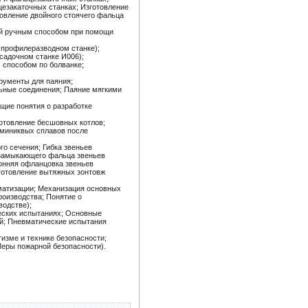
езакаточных станках; Изготовление
овление двойного стоячего фальца
ей ручным способом при помощи
 профилеразводном станке);
садочном станке И006);
 способом по болванке;
рументы для паяния;
льные соединения; Паяние мягкими
щие понятия о разработке
готовление бесшовных котлов;
юминиквых сплавов после
го сечения; Гибка звеньев
о замыкающего фальца звеньев
ронняя офланцовка звеньев
зготовление вытяжных зонтовж
матизации; Механизация основных
роизводства; Понятие о
водстве);
еских испытаниях; Основные
ий; Пневматические испытания
зме и технике безопасности;
Меры пожарной безопасности).