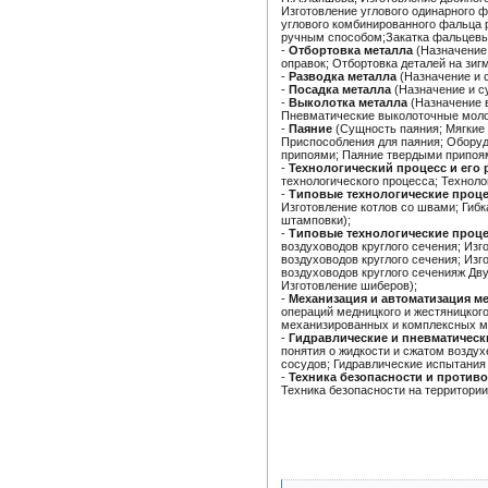
Изготовление углового одинарного 
углового комбинированного фальца 
ручным способом;Закатка фальцевы
-
Отбортовка металла
(Назначение 
оправок; Отбортовка деталей на зиг
-
Разводка металла
(Назначение и 
-
Посадка металла
(Назначение и с
-
Выколотка металла
(Назначение в
Пневматические выколоточные моло
-
Паяние
(Сущность паяния; Мягкие 
Приспособления для паяния; Оборуд
припоями; Паяние твердыми припоям
-
Технологический процесс и его 
технологического процесса; Техноло
-
Типовые технологические проц
Изготовление котлов со швами; Гиб
штамповки);
-
Типовые технологические проце
воздуховодов круглого сечения; Из
воздуховодов круглого сечения; Из
воздуховодов круглого сеченияж Дв
Изготовление шиберов);
-
Механизация и автоматизация м
операций медницкого и жестяницког
механизированных и комплексных ме
-
Гидравлические и пневматическ
понятия о жидкости и сжатом возду
сосудов; Гидравлические испытания
-
Техника безопасности и против
Техника безопасности на территории