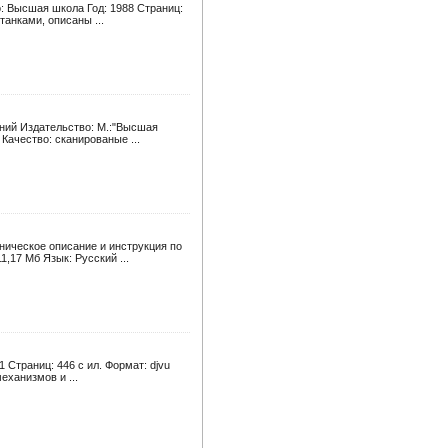
: Высшая школа Год: 1988 Страниц:
анками, описаны ...
ний Издательство: М.:"Высшая
 Качество: сканированые ...
ническое описание и инструкция по
1,17 Мб Язык: Русский ...
Страниц: 446 с ил. Формат: djvu
еханизмов и ...