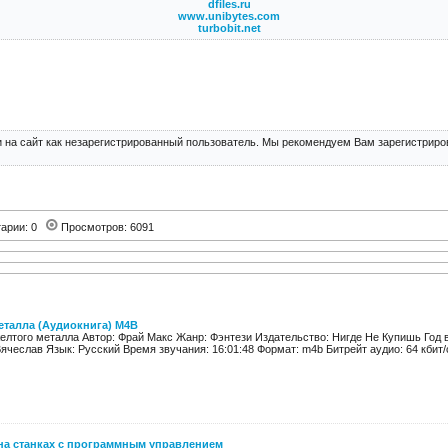
dfiles.ru
www.unibytes.com
turbobit.net
 на сайт как незарегистрированный пользователь. Мы рекомендуем Вам зарегистриров
арии: 0
Просмотров: 6091
еталла (Аудиокнига) М4В
елтого металла Автор: Фрай Макс Жанр: Фэнтези Издательство: Нигде Не Купишь Год в
ячеслав Язык: Русский Время звучания: 16:01:48 Формат: m4b Битрейт аудио: 64 кбит/c
 на станках с программным управлением