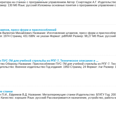
ператора на станках с программным управлением Автор: Схиртладзе А.Г. Издательство
змер: 130 Mб Язык: русский Изложены основные понятия о программном управлении ст
тампов, пресс-форм и приспособлений
в Валентин Михайлович Название: Изготовление штампов, пресс-форм и приспособле
я: 1974 Страниц: 431 ISBN: не указан Формат: pdf/RAR Размер: 98,27 Мб Язык: русский
ПУС-7М для учебной стрельбы из РПГ-7. Техническое описание и ...
тво Обороны Название: Приспособление ПУС-7М для учебной стрельбы из РПГ-7. Тех
тельство: Военное издательство Год издания: 1950 Страниц: 24 Формат: /rar Размер: 1
е станки
 П.И., Ефремов В.Д. Название: Металлорежущие станки Издательство: БГАТУ Год: 2001 
б Качество: хорошее Язык: русский Рассматривается назначение, устройство, работа м