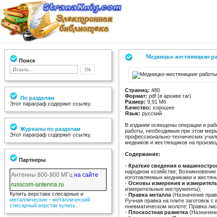
Медницко-жестяницкие р
Поиск
Страниц:
480
Формат:
pdf (в архиве rar)
По разделам
Размер:
9,91 Мб
Этот параграф содержит ссылку.
Качество:
хорошее
Язык:
русский
В издании освещены операции и ра
Журналы по разделам
работы, необходимые при этом меры
Этот параграф содержит ссылку.
профессионально-технических учили
медников и жестянщиков на произво
Содержание:
Партнеры
-
Краткие сведения о машиностр
народном хозяйстве; Возникновение 
Антенны 800-900 МГц
на сайте
изготовляемых медниками и жестян
-
Основы измерения и измерител
russcom-antenna.ru
измерительные инструменты);
Купить верстаки слесарные и
-
Правка металла
(Назначение правк
металлические - металлический
Ручная правка на плите заготовок 
слесарный верстак купить
.
пневматическом молоте; Правка лис
-
Плоскостная разметка
(Назначени