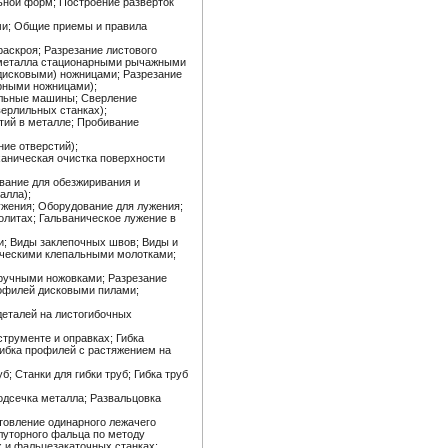
льной форм; Построение разверток
ми; Общие приемы и правила
аскроя; Разрезание листового
 металла стационарными рычажными
дисковыми) ножницами; Разрезание
рными ножницами);
лильные машины; Сверление
ерлильных станках);
тий в металле; Пробивание
ие отверстий);
ханическая очистка поверхности
вание для обезжиривания и
алла);
жения; Оборудование для лужения;
олитах; Гальваническое лужение в
и; Виды заклепочных швов; Виды и
тическими клепальными молотками;
 ручными ножовками; Разрезание
рофилей дисковыми пилами;
деталей на листогибочных
трументе и оправках; Гибка
Гибка профилей с растяжением на
; Станки для гибки труб; Гибка труб
одсечка металла; Развальцовка
товление одинарного лежачего
луторного фальца по методу
 и фальцезакаточных станках;