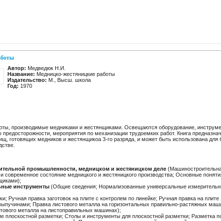
аботы
Автор:
Медведюк Н.И.
Название:
Медницко-жестяницкие работы
Издательство:
М., Высш. школа
Год:
1970
боты, производимые медниками и жестянщиками. Освещаются оборудование, инструме
 предосторожности, мероприятия по механизации трудоемких работ. Книга предназнач
щ, готовящих медников и жестянщикоа 3-го разряда, и может быть использована для 
дстве.
оительной промышленности, медницком и жестяницком деле
(Машиностроительна
и современное состояние медницкого и жестяницкого производства; Основные понятия
щиками);
ьные инструменты
(Общие сведения; Нормализованные универсальные измерительн
и; Ручная правка заготовок на плите с контролем по линейке; Ручная правка на плите 
с выпучинами; Правка листового металла на горизонтальных правильно-растяжных маш
тового металла на листоправильных машинах);
е плоскостной разметки; Столы и инструменты для плоскостной разметки; Разметка по