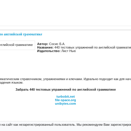
по английской грамматике
Автор:
Сосис Б.А.
Название:
440 тестовых упражнений по английской граммати
Издательство:
Лист Нью
амматическим справочником, упражнениями и ключами. Идеально подходит как для нач
адения языком.
Забрать 440 тестовых упражнений по английской грамматике
turbobit.net
file-space.org
unibytes.com
 на сайт как незарегистрированный пользователь. Мы рекомендуем Вам зарегистриров