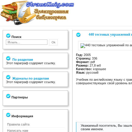
440 тестовых упражнений 
Поиск
Год:
2005
Страниц:
336
По разделам
Формат:
pdf
Этот параграф содержит ссылку.
Размер:
27,8 мб
Качество:
хорошее
Язык:
русский
Журналы по разделам
Учебник по английскому языку с гр
Этот параграф содержит ссылку.
совершенствующих свой уровень вл
Партнеры
Информация
Правила сайта
Уважаемый посетитель, Вы зашли
своим именем.
Написать нам