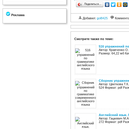
Поделиться…
Реклама
Добавил:
gol8425
Коммент
Смотрите также по теме:
516 упражнений по
Автор: Кравченко О.
Размер: 64,22 мб Ка
Сборник упражнен
Автор: Цветкова Т.К
524 Формат: pdf Раз
Английский язык.
Автор: Гацкевич М.А
272 Формат: pdf Раз