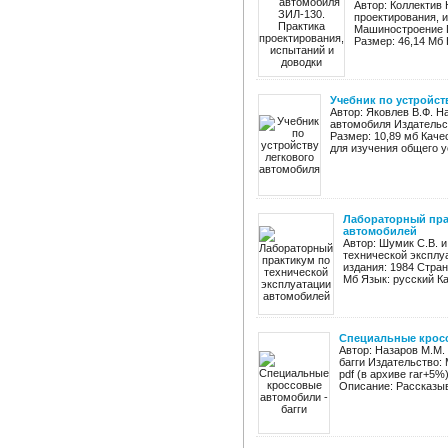
Автор: Коллектив
проектирования, и
Машиностроение Го
Размер: 46,14 Мб 
Учебник по устройст
Автор: Яковлев В.Ф. Н
автомобиля Издательст
Размер: 10,89 мб Каче
для изучения общего у
Лабораторный пра
автомобилей
Автор: Шумик С.В. и
технической эксплу
издания: 1984 Стран
Мб Язык: русский Ка
Специальные кросс
Автор: Назаров М.М.
багги Издательство:
pdf (в архиве rar+5%
Описание: Рассказыва