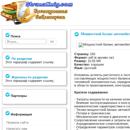
Мощностной баланс автомоби
Поиск
Страниц:
160
Формат:
pdf (в архиве rar)
По разделам
Размер:
10,55 Мб
Этот параграф содержит ссылку.
Качество:
хорошее
Язык:
русский
Изложены аспекты расчетного и экс
Журналы по разделам
составляющих мощностного баланса 
Этот параграф содержит ссылку.
топливной экономичностью, опреде
в области проектирования, конструи
Краткое содержание:
Партнеры
- Затраты мощности на качение коле
- Влияние эксплуатационных и конст
кинематические характеристики и со
- Тягово-мощностной баланс автомо
- Потери в трансмиссии;
Информация
- Механические потери в двигателе 
Сопротивление качению и затраты м
Правила сайта
- Аэродинамическое сопротивление;
- Определение параметров сопротив
Написать нам