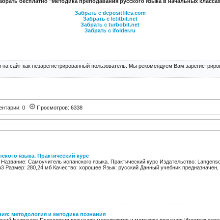
абрать бесплатно "Методика преподавания русского языка в начальных классах
Забрать с depositfiles.com
Забрать с letitbit.net
Забрать с turbobit.net
Забрать с ifolder.ru
 на сайт как незарегистрированный пользователь. Мы рекомендуем Вам зарегистриров
ентарии: 0
Просмотров: 6338
ского языка. Практический курс
 Название: Самоучитель испанского языка. Практический курс Издательство: Langensch
p3 Размер: 280,24 мб Качество: хорошее Язык: русский Данный учебник предназначен, в
ия: методология и методика познания