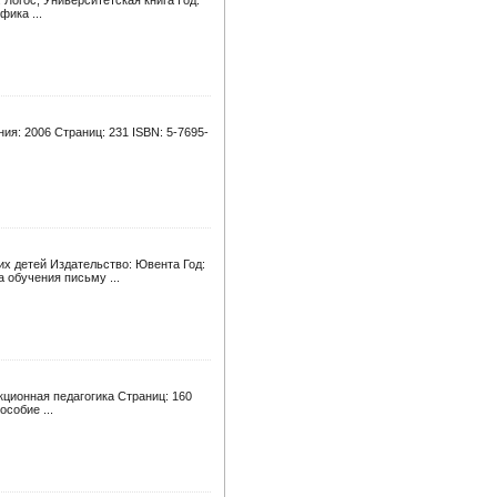
Логос, Университетская книга Год:
фика ...
ия: 2006 Страниц: 231 ISBN: 5-7695-
их детей Издательство: Ювента Год:
 обучения письму ...
кционная педагогика Страниц: 160
собие ...