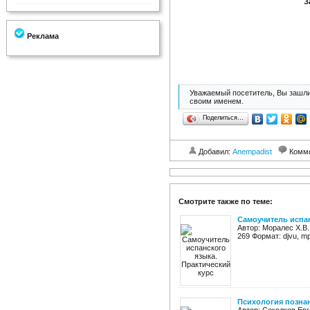
З
Реклама
Уважаемый посетитель, Вы зашли
своим именем.
Поделиться…
Добавил:
Anempadist
Комм
Смотрите также по теме:
Самоучитель испан
Автор: Моралес Х.В.
269 Формат: djvu, m
Психология познан