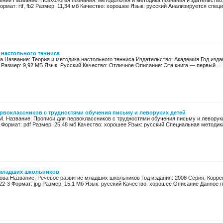
ений Название: Психология познания: методология и методика познания Издательство: 
ормат: rtf, fb2 Размер: 11,34 мб Качество: хорошее Язык: русский Анализируется специ
 настольного тенниса
ва Название: Теория и методика настольного тенниса Издательство: Академия Год издан
Размер: 9,92 МБ Язык: Русский Качество: Отличное Описание: Эта книга — первый ...
рвоклассников с трудностями обучения письму и леворуких детей
М. Название: Прописи для первоклассников с трудностями обучения письму и леворук
 Формат: pdf Размер: 25,48 мб Качество: хорошее Язык: русский Специальная методика
 младших школьников
пова Название: Речевое развитие младших школьников Год издания: 2008 Серия: Корре
22-3 Формат: jpg Размер: 15.1 Мб Язык: русский Качество: хорошее Описание Данное по