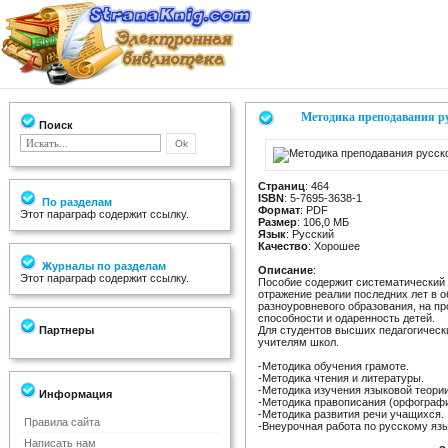
Методика преподавания ру
Поиск
Страниц
: 464
ISBN
: 5-7695-3638-1
По разделам
Формат
: PDF
Этот параграф содержит ссылку.
Размер
: 106,0 МБ
Язык
: Русский
Качество
: Хорошее
Журналы по разделам
Описание
:
Этот параграф содержит ссылку.
Пособие содержит систематический 
отражение реалии последних лет в 
разноуровневого образования, на п
способности и одаренность детей.
Партнеры
Для студентов высших педагогическ
учителям школ.
-Методика обучения грамоте.
-Методика чтения и литературы.
-Методика изучения языковой теории
Информация
-Методика правописания (орфографи
-Методика развития речи учащихся.
Правила сайта
-Внеурочная работа по русскому язы
Написать нам