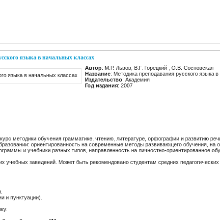
сского языка в начальных классах
Автор
: М.Р. Львов, В.Г. Горецкий , О.В. Сосновская
Название
: Методика преподавания русского языка в
Издательство
: Академия
Год издания
: 2007
курс методики обучения грамматике, чтению, литературе, орфографии и развитию ре
образовании: ориентированность на современные методы развивающего обучения, на
рограммы и учебники разных типов, направленность на личностно-ориентированное о
их учебных заведений. Может быть рекомендовано студентам средних педагогических 
.
и и пунктуации).
ку.