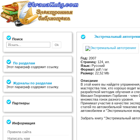
Экстремальный автотрени
Поиск
Год:
2007
Страниц:
124, ил.
По разделам
Язык:
Русский
Этот параграф содержит ссылку.
Формат:
pdf / rar
Размер:
22,52 Mb
Описание
Журналы по разделам
В этой книге вы найдете упражнения
Этот параграф содержит ссылку.
мастерства тем, кто хорошо водит м
разработкой методик обучения и сп
Михаил Георгиевич Горбачев - член
множества гонок разного уровня.
Партнеры
Принимал участие в качестве экспер
статей по автомобильной тематике в
автомобилем и "Экстремальное вожд
Забрать книгу "Экстремальный авто
Информация
Правила сайта
Написать нам