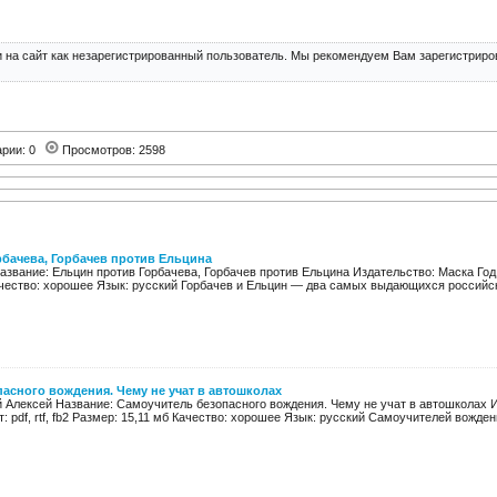
 на сайт как незарегистрированный пользователь. Мы рекомендуем Вам зарегистриров
арии: 0
Просмотров: 2598
бачева, Горбачев против Ельцина
азвание: Ельцин против Горбачева, Горбачев против Ельцина Издательство: Маска Год: 
ачество: хорошее Язык: русский Горбачев и Ельцин — два самых выдающихся российски
асного вождения. Чему не учат в автошколах
й Алексей Название: Самоучитель безопасного вождения. Чему не учат в автошколах И
: pdf, rtf, fb2 Размер: 15,11 мб Качество: хорошее Язык: русский Самоучителей вожден