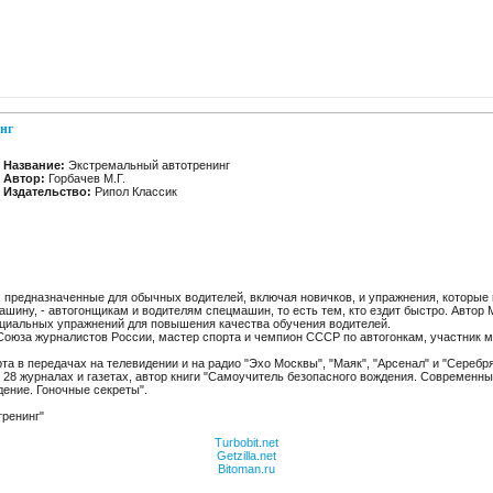
нг
Название:
Экстремальный автотренинг
Автор:
Горбачев М.Г.
Издательство:
Рипол Классик
, предназначенные для обычных водителей, включая новичков, и упражнения, которые
ашину, - автогонщикам и водителям спецмашин, то есть тем, кто ездит быстро. Автор
ециальных упражнений для повышения качества обучения водителей.
 Союза журналистов России, мастер спорта и чемпион СССР по автогонкам, участник
та в передачах на телевидении и на радио "Эхо Москвы", "Маяк", "Арсенал" и "Сереб
 28 журналах и газетах, автор книги "Самоучитель безопасного вождения. Современны
ение. Гоночные секреты".
тренинг"
Turbobit.net
Getzilla.net
Bitoman.ru