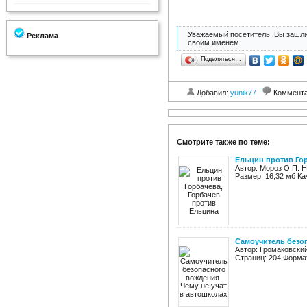
Уважаемый посетитель, Вы зашли
Реклама
своим именем.
Поделиться…
Добавил:
yunik77
Коммент
Смотрите также по теме:
Ельцин против Гор
Автор: Мороз О.П. Н
Размер: 16,32 мб К
Самоучитель безоп
Автор: Громаковски
Страниц: 204 Формат