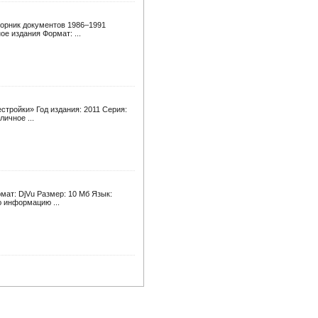
Сборник документов 1986–1991
ое издания Формат: ...
стройки» Год издания: 2011 Серия:
личное ...
рмат: DjVu Размер: 10 Мб Язык:
ю информацию ...