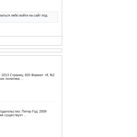
аться либо войти на сайт под
2013 Страниц: 820 Формат: rtf, fb2
х политика ...
здательство: Питер Год: 2009
ия существует ...