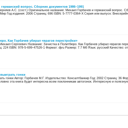
 германский вопрос. Сборник документов 1986–1991
 Черняев А.С. (сост.) Оригинальное название: Михаил Горбачев и германский вопрос. 
Мир Год издания: 2006 Страниц: 696 ISBN: 5-7777-0364-X Серия или выпуск: Внесерийн
юро. Как Горбачев убирал «врагов перестройки»
Михаил Сергеевич Название: Зачистка в Политбюро. Как Горбачев убирал «врагов пере
: 224 ISBN: 978-5-699-47526-1 Формат: djvu Размер: 7.7 Мб Язык: русский Качество: от
к выиграть гонки
ать гонки Автор: Горбачев М.Г. Издательство: Консалтбанкир Год: 2002 Страниц: 36 Фо
словно эта книга будет интересна всем поклонникам автогонок. Интересную и полезну