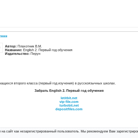
чения
Автор:
Плахотник В.М.
Название:
English 2. Первый год обучения
Издательство:
Перун
чащихся второго класса (первый год изучения) в русскоязычных школах.
Забрать English 2. Первый год обучения
letitbit.net
vip-file.com
turbobit.net
depositfiles.com
 на сайт как незарегистрированный пользователь. Мы рекомендуем Вам зарегистриров