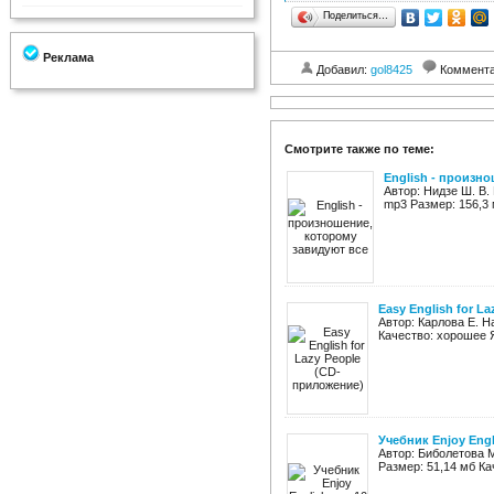
Поделиться…
Реклама
Добавил:
gol8425
Коммент
Смотрите также по теме:
English - произн
Автор: Нидзе Ш. В.
mp3 Размер: 156,3 
Easy English for L
Автор: Карлова Е. Н
Качество: хорошее Я
Учебник Enjoy Engl
Автор: Биболетова М
Размер: 51,14 мб Ка