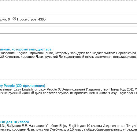
арии: 0
Просмотров: 4305
ошение, которому завидуют все
 Название: English - произношение, которому завидуют все Издательство: Перспектива Г
мб Качество: хорошее Язык: русский Легкодоступный стиль изложения, нетрадиционны
azy People (CD-приложение)
азвание: Easy English for Lazy People (CD-приложение) Издательство: Питер Год: 2011 
зык: русский Данный диск является звуковым приложением к книге "Easy English for Laz
ish для 10 класса
.З., Бабушис Е.Е. Название: Учебник Enjoy English для 10 класса Издательство: Титул 
чество: хорошее Язык: русский Учебник для 10 класса общеобразовательных учреждени