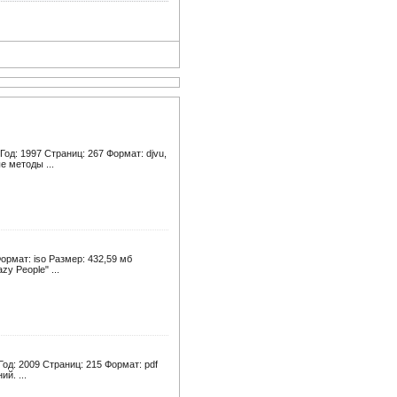
од: 1997 Страниц: 267 Формат: djvu,
е методы ...
Формат: iso Размер: 432,59 мб
y People" ...
Год: 2009 Страниц: 215 Формат: pdf
й. ...