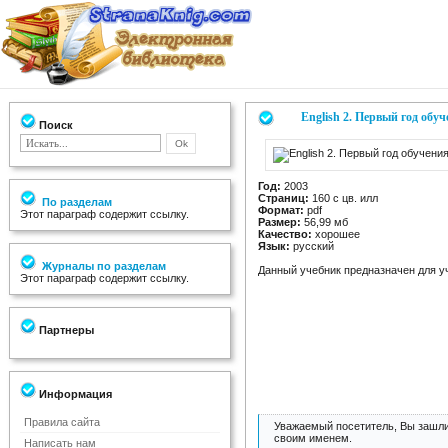
English 2. Первый год обу
Поиск
Год:
2003
Страниц:
160 с цв. илл
По разделам
Формат:
pdf
Этот параграф содержит ссылку.
Размер:
56,99 мб
Качество:
хорошее
Язык:
русский
Журналы по разделам
Данный учебник предназначен для у
Этот параграф содержит ссылку.
Партнеры
Информация
Правила сайта
Уважаемый посетитель, Вы зашли
своим именем.
Написать нам