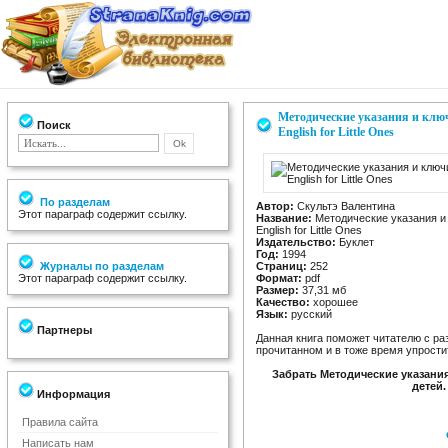
Методические указания и ключ
Поиск
English for Little Ones
По разделам
Автор:
Скультэ Валентина
Этот параграф содержит ссылку.
Название:
Методические указания и 
English for Little Ones
Издательство:
Буклет
Год:
1994
Журналы по разделам
Страниц:
252
Этот параграф содержит ссылку.
Формат:
pdf
Размер:
37,31 мб
Качество:
хорошее
Язык:
русский
Партнеры
Данная книга поможет читателю с ра
прочитанном и в тоже время упрости
Забрать Методические указани
детей.
Информация
Правила сайта
Написать нам