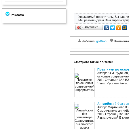
Реклама
Уважаемый посетитель, Вы зашли 
Мы рекомендуем Вам зарегистрир
Поделиться…
Добавил:
gol8425
Коммента
Смотрите также по теме:
Практикум по осн
Автор: Ю.И. Кудинов
основам современной
2011 Страниц: 352 IS
Язык: Русский Качест
Английский без реп
Автор: Мартынова Ю.
Самоучитель английс
2012 Страниц: 320 Фо
Язык: русский В книг