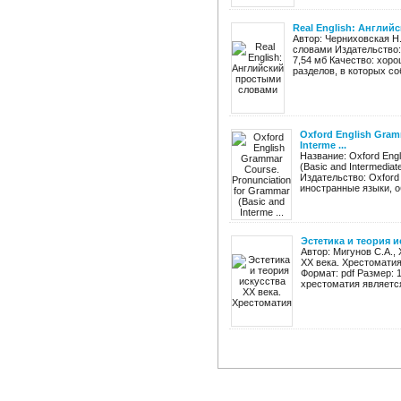
Real English: Англи
Автор: Черниховская Н.
словами Издательство: 
7,54 мб Качество: хор
разделов, в которых соб
Oxford English Gram
Interme ...
Название: Oxford Engl
(Basic and Intermediat
Издательство: Oxford 
иностранные языки, о
Эстетика и теория и
Автор: Мигунов С.А.,
ХХ века. Хрестоматия
Формат: pdf Размер: 
хрестоматия является