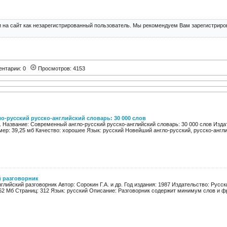
 на сайт как незарегистрированный пользователь. Мы рекомендуем Вам зарегистриров
ентарии: 0
Просмотров: 4153
-русский русско-английский словарь: 30 000 слов
. Название: Современный англо-русский русско-английский словарь: 30 000 слов Изда
мер: 39,25 мб Качество: хорошее Язык: русский Новейший англо-русский, русско-англи
й разговорник
глийский разговорник Автор: Сорокин Г.А. и др. Год издания: 1987 Издательство: Русск
62 Мб Страниц: 312 Язык: русский Описание: Разговорник содержит минимум слов и фр