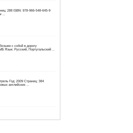
ниц: 288 ISBN: 978-966-548-645-9
 ...
Возьми с собой в дорогу
МБ Язык: Русский, Португальский ...
трель Год: 2009 Страниц: 384
вых английских ...