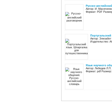
Русско-английски
Автор: И. Масюченко
Формат: PDF Размер:
Португальский 
Автор: Элизабет
Издательство: АС
Язык научного об
Автор: Лебедев Л.П.
Формат: pdf Размер: