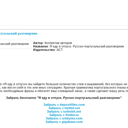
ртугальский разговорник
Автор
: Коллектив авторов
Название
: Я еду в отпуск. Русско-португальский разговорник
Издательство
: АСТ
е «Я еду в отпуск» вы найдете большое количество слов и выражений, без которых не 
как вести себя в тех или иных ситуациях. Краткая грамматика португальского языка 
ть необходимые фразы и обогатят ваш словарный запас, а также сделают вашу речь п
Забрать бесплатно "Я еду в отпуск. Русско-португальский разговорник"
:
Забрать с depositfiles.com
Забрать с letitbit.net
Забрать с turbobit.net
Забрать с ifolder.ru
Забрать с unibytes.com
Забрать с gigabase.com