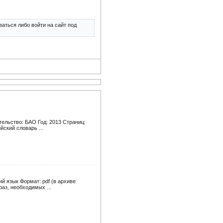
аться либо войти на сайт под
тельство: БАО Год: 2013 Страниц:
йский словарь ...
ий язык Формат: pdf (в архиве
аз, необходимых ...