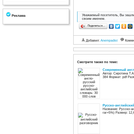
Уважаемый посетитель, Вы зашли
Реклама
своим именем.
Поделиться…
Добавил:
Anempadist
Комм
Смотрите также по теме:
Современный англо
Автор: Сиротина Т.А
384 Формат: pdf Раз
Русско-английски
Название: Русско-ан
rar+5%) Размер: 12,