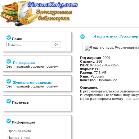
Я еду в отпуск. Русско-по
Поиск
Год издания
: 2009
Страниц
: 256
По разделам
ISBN
: 978-5-17-057725-5
Этот параграф содержит ссылку.
Формат
: PDF
Размер
: 77,3 МБ
Язык
: Русский
Качество
: Нормальное
Журналы по разделам
Этот параграф содержит ссылку.
Описание
:
В русско-португальском разговорник
Информационные вставки подскажут, 
конце разговорника помогут состави
Партнеры
Информация
Правила сайта
Написать нам