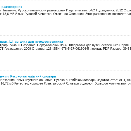
й разговорник
 Название: Русско-английский разговорник Издательство: БАО Год издания: 2012 Стра
 18,6 МБ Язык: Русский Качество: Отличное Описание: Этот разговорник позволит вам
язык. Шпаргалка для путешественника
 Граф-Риманн Название: Португальский язык. Шпаргалка для путешественника Серия: 
Т Год издания: 2009 Страниц: 128 ISBN: 978-5-17-061304-5 Формат: PDF Размер: 39,5 
щения. Русско-английский словарь
 Название: Язык научного общения. Русско-английский словарь Издательство: АСТ, Ас
 16,72 мб Качество: хорошее Язык: русский Словарь содержит большое количество гото