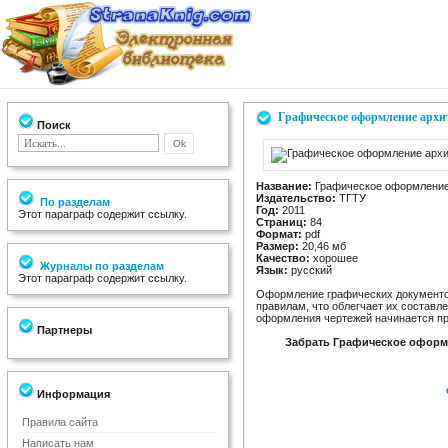
Графическое оформление архи
Поиск
Название:
Графическое оформление 
Издательство:
ТГТУ
По разделам
Год:
2011
Этот параграф содержит ссылку.
Страниц:
84
Формат:
pdf
Размер:
20,46 мб
Качество:
хорошее
Журналы по разделам
Язык:
русский
Этот параграф содержит ссылку.
Оформление графических документо
правилам, что облегчает их составл
оформления чертежей начинается пр
Партнеры
Забрать Графическое оформ
Информация
Правила сайта
Написать нам