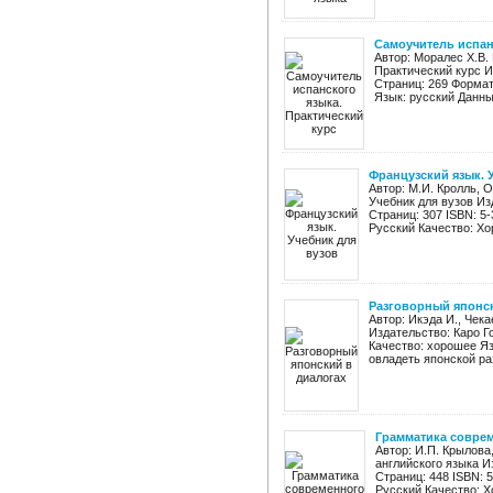
Самоучитель испан
Автор: Моралес Х.В.
Практический курс И
Страниц: 269 Формат
Язык: русский Данны
Французский язык. 
Автор: М.И. Кролль, О
Учебник для вузов Из
Страниц: 307 ISBN: 5
Русский Качество: Хо
Разговорный японск
Автор: Икэда И., Чек
Издательство: Каро Го
Качество: хорошее Я
овладеть японской раз
Грамматика соврем
Автор: И.П. Крылова
английского языка И
Страниц: 448 ISBN: 
Русский Качество: Х