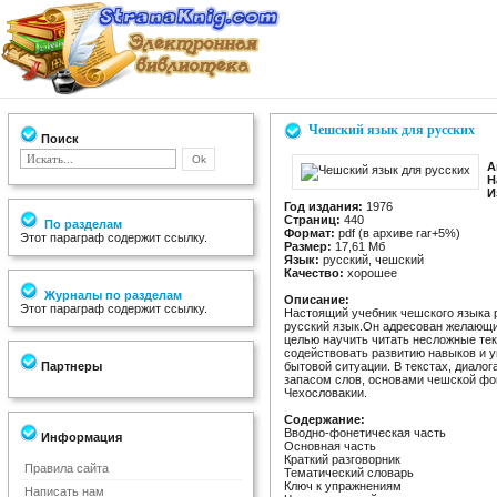
Чешский язык для русских
Поиск
А
Н
И
Год издания:
1976
Страниц:
440
По разделам
Формат:
pdf (в архиве rar+5%)
Этот параграф содержит ссылку.
Размер:
17,61 Мб
Язык:
русский, чешский
Качество:
хорошее
Журналы по разделам
Описание:
Этот параграф содержит ссылку.
Настоящий учебник чешского языка 
русский язык.Он адресован желающи
целью научить читать несложные тек
содействовать развитию навыков и 
Партнеры
бытовой ситуации. В текстах, диало
запасом слов, основами чешской фо
Чехословакии.
Содержание:
Вводно-фонетическая часть
Информация
Основная часть
Краткий разговорник
Правила сайта
Тематический словарь
Ключ к упражнениям
Написать нам