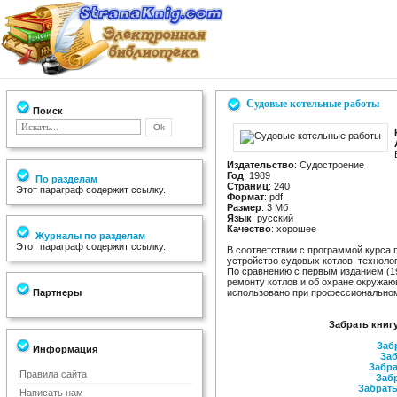
Судовые котельные работы
Поиск
Издательство
: Судостроение
Год
: 1989
По разделам
Страниц
: 240
Этот параграф содержит ссылку.
Формат
: pdf
Размер
: 3 Мб
Язык
: русский
Качество
: хорошее
Журналы по разделам
Этот параграф содержит ссылку.
В соответствии с программой курса
устройство судовых котлов, технолог
По сравнению с первым изданием (19
ремонту котлов и об охране окружа
Партнеры
использовано при профессиональном
Забрать книг
Заб
Информация
Заб
Забра
Правила сайта
Забр
Забрать 
Написать нам