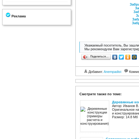
Забра
За
Заб
З
Реклама
Заб
Заб
Уважаемый посетитель, Вы зашли 
Мы рекомендуем Вам зарегистрир
Поделиться…
Добавил:
Anempadist
Комме
Смотрите также по теме:
Деревянные ко
Автор: Иванов В.
Оригинальное на
и конструирован
Размер: 14.8 Мб 