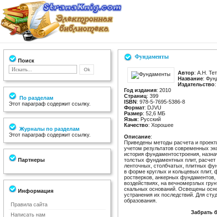
Фундаменты
Поиск
Автор
: А.Н. Те
Название
: Фу
Издательство
Год издания
: 2010
Страниц
: 399
По разделам
ISBN
: 978-5-7695-5386-8
Этот параграф содержит ссылку.
Формат
: DJVU
Размер
: 52,6 МБ
Язык
: Русский
Качество
: Хорошее
Журналы по разделам
Этот параграф содержит ссылку.
Описание
:
Приведены методы расчета и проект
учетом результатов современных эк
история фундаментостроения, назна
Партнеры
толстых фундаментных плит, расчет
ленточных, столбчатых, плитных фу
в форме круглых и кольцевых плит, 
ростверков, анкерных фундаментов,
воздействиях, на вечномерзлых грун
скальных оснований. Освещены осн
Информация
устранения их последствий. Для ст
образования.
Правила сайта
Забрать 
Написать нам