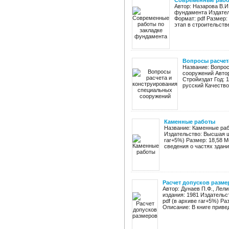
Современные рабо
Автор: Назарова В.И
фундамента Издател
Формат: pdf Размер:
этап в строительстве
Вопросы расчет
Название: Вопро
сооружений Автор
Стройиздат Год: 
русский Качеств
Каменные работы
Название: Каменные раб
Издательство: Высшая шк
rar+5%) Размер: 18,58 
сведения о частях здани
Расчет допусков разме
Автор: Дунаев П.Ф., Лел
издания: 1981 Издательс
pdf (в архиве rar+5%) Ра
Описание: В книге привед