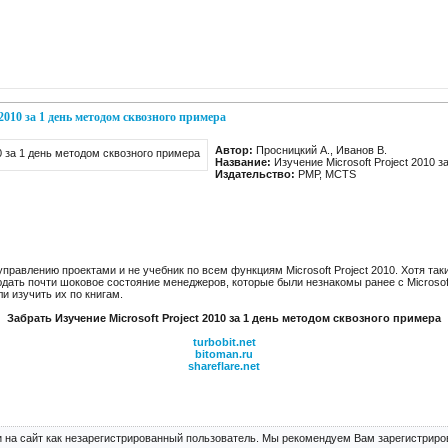
 2010 за 1 день методом сквозного примера
Автор:
Просницкий А., Иванов В.
Название:
Изучение Microsoft Project 2010 
Издательство:
РМР, MCTS
правлению проектами и не учебник по всем функциям Microsoft Project 2010. Хотя таки
ать почти шоковое состояние менеджеров, которые были незнакомы ранее с Microsoft
и изучить их по книгам.
Забрать Изучение Microsoft Project 2010 за 1 день методом сквозного примера
turbobit.net
bitoman.ru
shareflare.net
 на сайт как незарегистрированный пользователь. Мы рекомендуем Вам зарегистриров