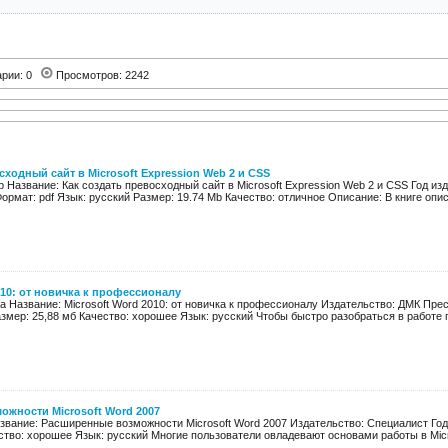
арии: 0
Просмотров: 2242
сходный сайт в Microsoft Expression Web 2 и CSS
 Название: Как создать превосходный сайт в Microsoft Expression Web 2 и CSS Год изда
ормат: pdf Язык: русский Размер: 19.74 Mb Качество: отличное Описание: В книге описа
010: от новичка к профессионалу
а Название: Microsoft Word 2010: от новичка к профессионалу Издательство: ДМК Прес
азмер: 25,88 мб Качество: хорошее Язык: русский Чтобы быстро разобраться в работе п
жности Microsoft Word 2007
звание: Расширенные возможности Microsoft Word 2007 Издательство: Специалист Год:
ство: хорошее Язык: русский Многие пользователи овладевают основами работы в Micro