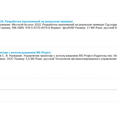
2010. Разработка приложений на реальном примере
Название: Microsoft Access 2010. Разработка приложений на реальном примере Год из
раниц: 496 ISBN: 978-5-9775-0579-6 Формат: djvu/RAR Размер: 17 Мб Язык: русский Ка
ктам с использованием MS Project
в C. B. Название: Управление проектам с использованием MS Project Издательство: Ин
рмат: DOC Размер: 5,5 Мб Язык: русский Технология автоматизированного управления 