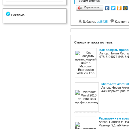
своим именем.
Поделиться…
Реклама
Добавил:
gol8425
Коммент
Смотрите также по теме:
Как создать прево
Автор: Нолан Хестер
978-5-94074-548-8 Ф
Microsoft Word 2
Автор: Несен Алин
448 Формат: pdf Р
Расширенные возмо
Автор: Павлов Н. На
Размер: 9,1 мб Каче