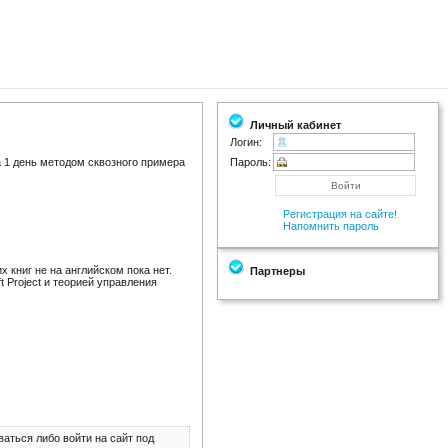
Личный кабинет
Логин:
за 1 день методом сквозного примера
Пароль:
Регистрация на сайте!
Напомнить пароль
х книг не на английском пока нет.
Партнеры
 Project и теорией управления
аться либо войти на сайт под