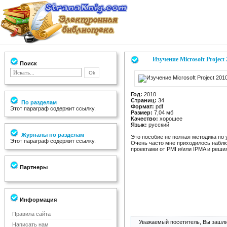
Изучение Microsoft Project
Поиск
Год:
2010
Страниц:
34
По разделам
Формат:
pdf
Этот параграф содержит ссылку.
Размер:
7,04 мб
Качество:
хорошее
Язык:
русский
Журналы по разделам
Это пособие не полная методика по у
Этот параграф содержит ссылку.
Очень часто мне приходилось наблюд
проектами от PMI и/или IPMA и решил
Партнеры
Информация
Правила сайта
Уважаемый посетитель, Вы зашли
Написать нам