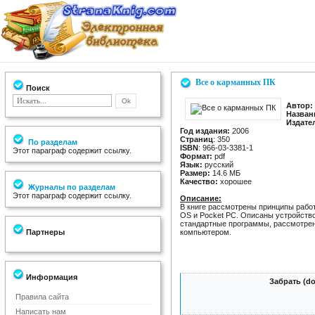
Все о карманных ПК
Поиск
Автор:
Назван
Издате
Год издания:
2006
Страниц
: 350
По разделам
ISBN
: 966-03-3381-1
Этот параграф содержит ссылку.
Формат:
pdf
Язык:
русский
Размер:
14.6 МБ
Качество:
хорошее
Журналы по разделам
Этот параграф содержит ссылку.
Описание:
В книге рассмотрены принципы раб
OS и Pocket PC. Описаны устройств
стандартные программы, рассмотре
Партнеры
компьютером.
Информация
Забрать (d
Правила сайта
Написать нам