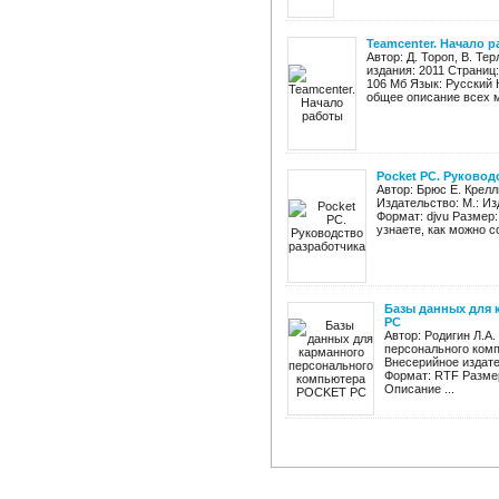
Teamcenter. Начало 
Автор: Д. Тороп, В. Те
издания: 2011 Страниц
106 Мб Язык: Русский 
общее описание всех м
Pocket PC. Руковод
Автор: Брюс Е. Крелл
Издательство: М.: И
Формат: djvu Размер:
узнаете, как можно с
Базы данных для
PC
Автор: Родигин Л.А
персонального ком
Внесерийное издате
Формат: RTF Размер
Описание ...