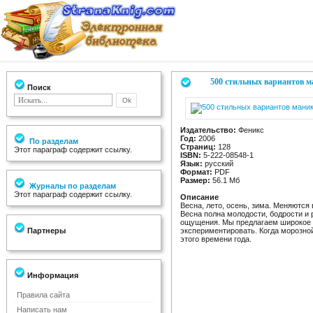
500 стильных вариантов м
Поиск
Издательство:
Феникс
Год:
2006
По разделам
Страниц:
128
Этот параграф содержит ссылку.
ISBN:
5-222-08548-1
Язык:
русский
Формат:
PDF
Размер:
56.1 Мб
Журналы по разделам
Этот параграф содержит ссылку.
Описание
Весна, лето, осень, зима. Меняются
Весна полна молодости, бодрости и 
ощущения. Мы предлагаем широкое м
Партнеры
экспериментировать. Когда морозной
этого времени года.
Информация
Правила сайта
Написать нам