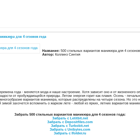
аникюра для 4 сезонов года
Название:
500 стильных вариантов маникюра для 4 сезонов
Автор:
Коллинз Синтия
 времена года - меняется мода и наше настроение. Хотя зависит оно и от жизненного о
радости от пробуждающейся природы. Летом энергия горит как пламя. Осень - печальн
ногообразие вариантов маникюра, которые распределены на четыре сезона. Но это не
 зимой захочется вспомнить о жарком лете - любой из ярких, летних вариантов мани
Забрать 500 стильных вариантов маникюра для 4 сезонов года:
Забрать с Letitbit.net
Забрать с Depositfiles.com
Забрать с Turbobit.net
Забрать с Unibytes.com
Забрать с Ifolder.ru