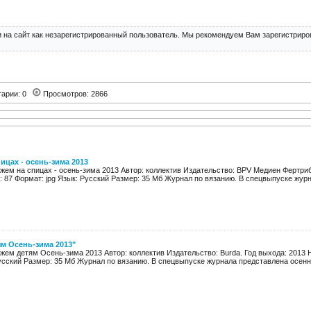
 на сайт как незарегистрированный пользователь. Мы рекомендуем Вам зарегистриров
тарии: 0
Просмотров: 2866
ицах - осень-зима 2013
яжем на спицах - осень-зима 2013 Автор: коллектив Издательство: BPV Медиен Фертри
 87 Формат: jpg Язык: Русский Размер: 35 Мб Журнал по вязанию. В спецвыпуске журна
ям Осень-зима 2013"
жем детям Осень-зима 2013 Автор: коллектив Издательство: Burda. Год выхода: 2013 
усский Размер: 35 Мб Журнал по вязанию. В спецвыпуске журнала представлена осенне