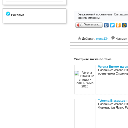
Уважаемый посетитель, Вы зашли
Реклама
своим именем.
Поделиться…
Добавил:
elena134
Коммен
Смотрите также по теме:
Verena Вяжем на сп
Название: Verena В
осень-зима Страниц:
"Verena Вяжем дет
Название: Verena Вя
Формат: jpg Язык: Р