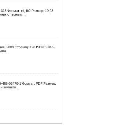
13 Формат: rtf, fb2 Размер: 10,23
ник с темным ...
ия: 2009 Страниц: 128 ISBN: 978-5-
на ...
-5-486-03470-1 Формат: PDF Размер:
 зимнего ...