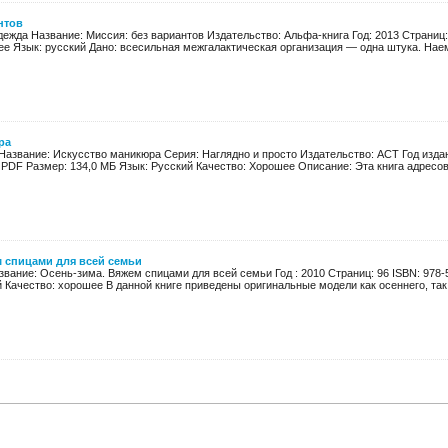
нтов
ежда Название: Миссия: без вариантов Издательство: Альфа-книга Год: 2013 Страниц: 3
ее Язык: русский Дано: всесильная межгалактическая организация — одна штука. Наем
ра
Название: Искусство маникюра Серия: Наглядно и просто Издательство: АСТ Год издан
PDF Размер: 134,0 МБ Язык: Русский Качество: Хорошее Описание: Эта книга адресова
 спицами для всей семьи
звание: Осень-зима. Вяжем спицами для всей семьи Год : 2010 Страниц: 96 ISBN: 978
 Качество: хорошее В данной книге приведены оригинальные модели как осеннего, так и