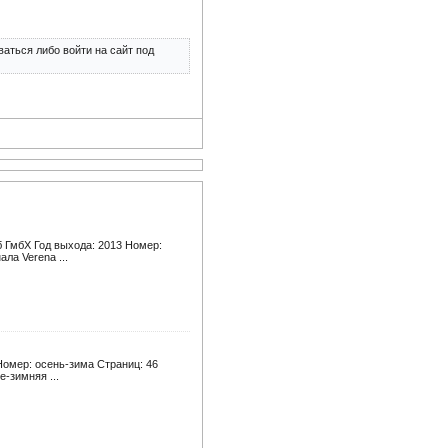
аться либо войти на сайт под
б ГмбХ Год выхода: 2013 Номер:
ла Verena ...
Номер: осень-зима Страниц: 46
-зимняя ...